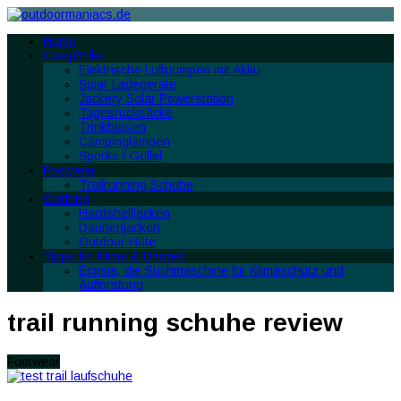
Home
Camp/Hike
Elektrische Luftpumpen mit Akku
Solar Ladegeräte
Jackery Solar Powerstation
Tagesrucksäcke
Trinkblasen
Campinglampen
Sporks / Göffel
Footwear
Trailrunning Schuhe
Clothing
Hardshelljacken
Daunenjacken
Outdoor Hüte
Tipps für Klima & Umwelt
Ecosia, die Suchmaschine für Klimaschutz und
Aufforstung
trail running schuhe review
Footwear