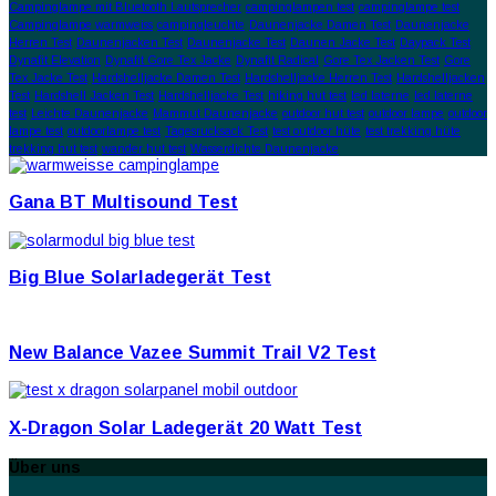
Campinglampe mit Bluetooth Lautsprecher
campinglampen test
campinglampe test
Campinglampe warmweiss
campingleuchte
Daunenjacke Damen Test
Daunenjacke
Herren Test
Daunenjacken Test
Daunenjacke Test
Daunen Jacke Test
Daypack Test
Dynafit Elevation
Dynafit Gore Tex Jacke
Dynafit Radical
Gore Tex Jacken Test
Gore
Tex Jacke Test
Hardshelljacke Damen Test
Hardshelljacke Herren Test
Hardshelljacken
Test
Hardshell Jacken Test
Hardshelljacke Test
hiking hut test
led laterne
led laterne
test
Leichte Daunenjacke
Mammut Daunenjacke
outdoor hut test
outdoor lampe
outdoor
lampe test
outdoorlampe test
Tagesrucksack Test
test outdoor hüte
test trekking hüte
trekking hut test
wander hut test
Wasserdichte Daunenjacke
Gana BT Multisound Test
Big Blue Solarladegerät Test
New Balance Vazee Summit Trail V2 Test
X-Dragon Solar Ladegerät 20 Watt Test
Über uns