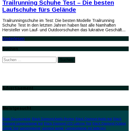
Trailrunning Schuhe Test – Die besten
Laufschuhe fürs Gelände
Trailrunningschuhe im Test: Die besten Modelle Trailrunning
Schuhe Test In den letzten Jahren haben fast alle Namhaften
Hersteller von Lauf- und Outdoorschuhen das lukrative Geschäft…
Weiterlesen
Suchen
Suchen
nach:
Advertisement
Meistgesucht
Beste Daunenjacke
Black Diamond Apollo Review
Black Diamond Apollo test
Black
Diamond campinglampe test
Black Diamond LED Laterne Test
Black Diamond Outdoor
Lampe Test
campinglampe
camping lampe
Campinglampe mit batterien