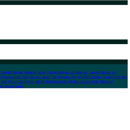
t
campinglampe
camping lampe
Campinglampe mit batterien
Campinglampe mit
t
Daunenjacke Test
Daunen Jacke Test
Daypack Test
Dynafit Elevation
Dynafit Gore Tex
 Test
hiking hut test
led laterne
led laterne test
Leichte Daunenjacke
Mammut
hte Daunenjacke