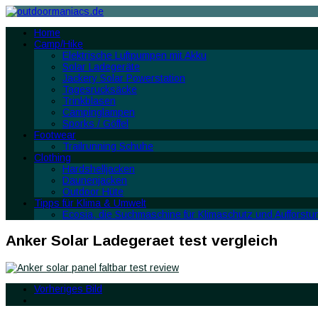
Home
Camp/Hike
Elektrische Luftpumpen mit Akku
Solar Ladegeräte
Jackery Solar Powerstation
Tagesrucksäcke
Trinkblasen
Campinglampen
Sporks / Göffel
Footwear
Trailrunning Schuhe
Clothing
Hardshelljacken
Daunenjacken
Outdoor Hüte
Tipps für Klima & Umwelt
Ecosia, die Suchmaschine für Klimaschutz und Aufforstu
Anker Solar Ladegeraet test vergleich
Vorheriges Bild