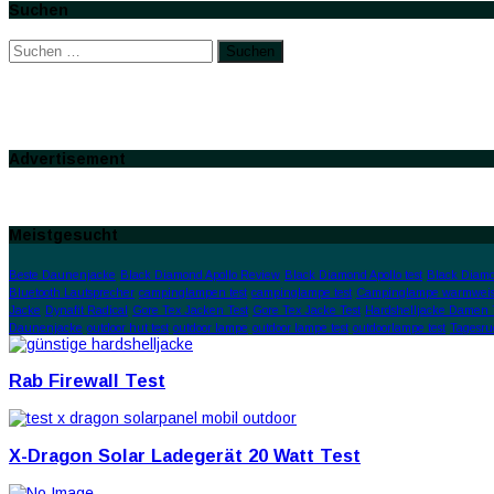
Suchen
Suchen
nach:
Advertisement
Meistgesucht
Beste Daunenjacke
Black Diamond Apollo Review
Black Diamond Apollo test
Black Diamo
Bluetooth Lautsprecher
campinglampen test
campinglampe test
Campinglampe warmweis
Jacke
Dynafit Radical
Gore Tex Jacken Test
Gore Tex Jacke Test
Hardshelljacke Damen 
Daunenjacke
outdoor hut test
outdoor lampe
outdoor lampe test
outdoorlampe test
Tagesru
Rab Firewall Test
X-Dragon Solar Ladegerät 20 Watt Test