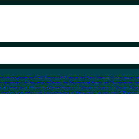
nd campinglampe test
Black Diamond LED Laterne Test
Black Diamond Outdoor Lampe Tes
s
campingleuchte
Daunenjacke Damen Test
Daunenjacke Herren Test
Daunenjacken Tes
Test
Hardshelljacke Herren Test
Hardshelljacken Test
Hardshell Jacken Test
Hardshelljacke
cksack Test
test outdoor hüte
test trekking hüte
trekking hut test
wander hut test
Wasserdic