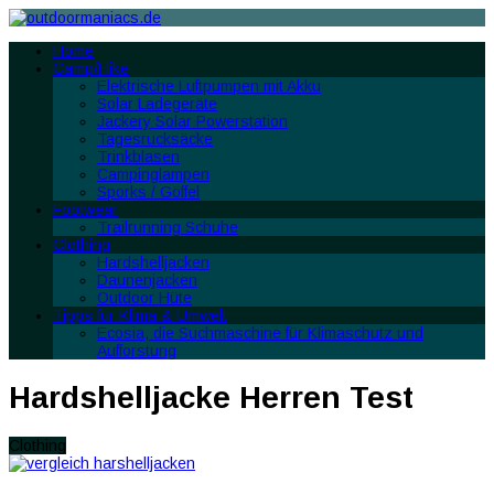
Home
Camp/Hike
Elektrische Luftpumpen mit Akku
Solar Ladegeräte
Jackery Solar Powerstation
Tagesrucksäcke
Trinkblasen
Campinglampen
Sporks / Göffel
Footwear
Trailrunning Schuhe
Clothing
Hardshelljacken
Daunenjacken
Outdoor Hüte
Tipps für Klima & Umwelt
Ecosia, die Suchmaschine für Klimaschutz und
Aufforstung
Hardshelljacke Herren Test
Clothing