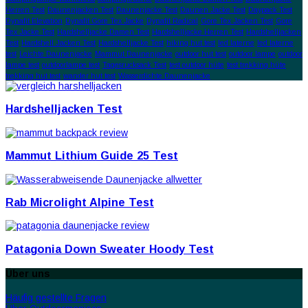
Herren Test
Daunenjacken Test
Daunenjacke Test
Daunen Jacke Test
Daypack Test
Dynafit Elevation
Dynafit Gore Tex Jacke
Dynafit Radical
Gore Tex Jacken Test
Gore
Tex Jacke Test
Hardshelljacke Damen Test
Hardshelljacke Herren Test
Hardshelljacken
Test
Hardshell Jacken Test
Hardshelljacke Test
hiking hut test
led laterne
led laterne
test
Leichte Daunenjacke
Mammut Daunenjacke
outdoor hut test
outdoor lampe
outdoor
lampe test
outdoorlampe test
Tagesrucksack Test
test outdoor hüte
test trekking hüte
trekking hut test
wander hut test
Wasserdichte Daunenjacke
Hardshelljacken Test
Mammut Lithium Guide 25 Test
Rab Microlight Alpine Test
Patagonia Down Sweater Hoody Test
Über uns
Häufig gestellte Fragen