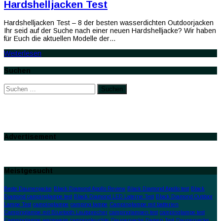
Hardshelljacken Test
Hardshelljacken Test – 8 der besten wasserdichten Outdoorjacken
Ihr seid auf der Suche nach einer neuen Hardshelljacke? Wir haben
für Euch die aktuellen Modelle der…
Weiterlesen
Suchen
Suchen
nach:
Advertisement
Meistgesucht
Beste Daunenjacke
Black Diamond Apollo Review
Black Diamond Apollo test
Black
Diamond campinglampe test
Black Diamond LED Laterne Test
Black Diamond Outdoor
Lampe Test
campinglampe
camping lampe
Campinglampe mit batterien
Campinglampe mit Bluetooth Lautsprecher
campinglampen test
campinglampe test
Campinglampe warmweiss
campingleuchte
Daunenjacke Damen Test
Daunenjacke