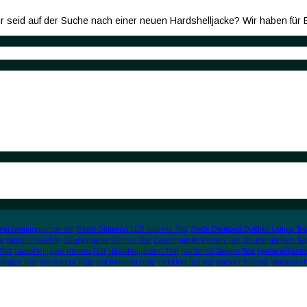
r seid auf der Suche nach einer neuen Hardshelljacke? Wir haben für 
nd campinglampe test
Black Diamond LED Laterne Test
Black Diamond Outdoor Lampe Tes
s
campingleuchte
Daunenjacke Damen Test
Daunenjacke Herren Test
Daunenjacken Tes
Test
Hardshelljacke Herren Test
Hardshelljacken Test
Hardshell Jacken Test
Hardshelljacke
cksack Test
test outdoor hüte
test trekking hüte
trekking hut test
wander hut test
Wasserdic