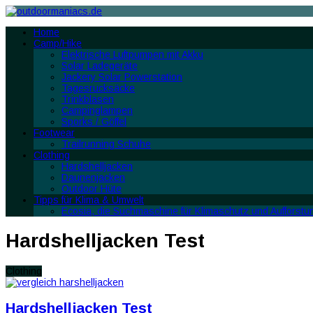
Home
Camp/Hike
Elektrische Luftpumpen mit Akku
Solar Ladegeräte
Jackery Solar Powerstation
Tagesrucksäcke
Trinkblasen
Campinglampen
Sporks / Göffel
Footwear
Trailrunning Schuhe
Clothing
Hardshelljacken
Daunenjacken
Outdoor Hüte
Tipps für Klima & Umwelt
Ecosia, die Suchmaschine für Klimaschutz und Aufforstu
Hardshelljacken Test
Clothing
Hardshelljacken Test