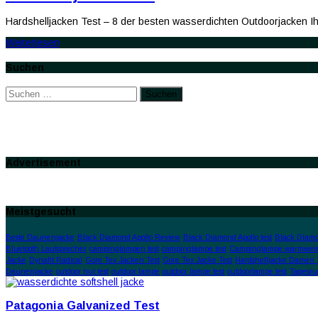
Hardshelljacken Test – 8 der besten wasserdichten Outdoorjacken Ih
Weiterlesen
Suchen
Suchen
nach:
Advertisement
Meistgesucht
Beste Daunenjacke
Black Diamond Apollo Review
Black Diamond Apollo test
Black Diamo
Bluetooth Lautsprecher
campinglampen test
campinglampe test
Campinglampe warmweis
Jacke
Dynafit Radical
Gore Tex Jacken Test
Gore Tex Jacke Test
Hardshelljacke Damen 
Daunenjacke
outdoor hut test
outdoor lampe
outdoor lampe test
outdoorlampe test
Tagesru
Patagonia Galvanized Test