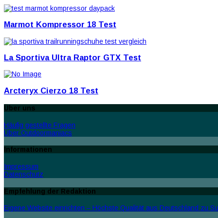
Marmot Kompressor 18 Test
La Sportiva Ultra Raptor GTX Test
Arcteryx Cierzo 18 Test
Über uns
Häufig gestellte Fragen
Über Outdoormaniacs
Informationen
Impressum
Datenschutz
Empfehlung der Redaktion
Eigene Website einrichten – Höchste Qualität aus Deutschland zu Sup