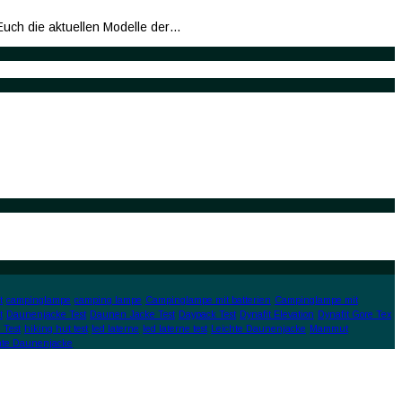
Euch die aktuellen Modelle der…
t
campinglampe
camping lampe
Campinglampe mit batterien
Campinglampe mit
t
Daunenjacke Test
Daunen Jacke Test
Daypack Test
Dynafit Elevation
Dynafit Gore Tex
 Test
hiking hut test
led laterne
led laterne test
Leichte Daunenjacke
Mammut
hte Daunenjacke