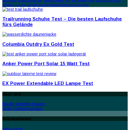
lampe test
outdoorlampe test
Tagesrucksack Test
test outdoor hüte
test trekking hüte
trekking hut test
wander hut test
Wasserdichte Daunenjacke
Trailrunning Schuhe Test – Die besten Laufschuhe
fürs Gelände
Columbia Outdry Ex Gold Test
Anker Power Port Solar 15 Watt Test
EX Power Extendable LED Lampe Test
Über uns
Häufig gestellte Fragen
Über Outdoormaniacs
Informationen
Impressum