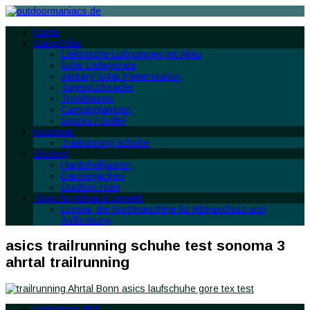
Home
Camp/Hike
Elektrische Luftpumpen mit Akku
Solar Ladegeräte
Jackery Solar Powerstation
Tagesrucksäcke
Trinkblasen
Campinglampen
Sporks / Göffel
Footwear
Trailrunning Schuhe
Clothing
Hardshelljacken
Daunenjacken
Outdoor Hüte
Tipps für Klima & Umwelt
Ecosia, die Suchmaschine für Klimaschutz und
Aufforstung
asics trailrunning schuhe test sonoma 3
ahrtal trailrunning
Vorheriges Bild