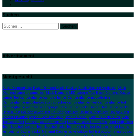
Suchen
Suchen
nach:
Advertisement
Meistgesucht
Beste Daunenjacke
Black Diamond Apollo Review
Black Diamond Apollo test
Black
Diamond campinglampe test
Black Diamond LED Laterne Test
Black Diamond Outdoor
Lampe Test
campinglampe
camping lampe
Campinglampe mit batterien
Campinglampe mit Bluetooth Lautsprecher
campinglampen test
campinglampe test
Campinglampe warmweiss
campingleuchte
Daunenjacke Damen Test
Daunenjacke
Herren Test
Daunenjacken Test
Daunenjacke Test
Daunen Jacke Test
Daypack Test
Dynafit Elevation
Dynafit Gore Tex Jacke
Dynafit Radical
Gore Tex Jacken Test
Gore
Tex Jacke Test
Hardshelljacke Damen Test
Hardshelljacke Herren Test
Hardshelljacken
Test
Hardshell Jacken Test
Hardshelljacke Test
hiking hut test
led laterne
led laterne
test
Leichte Daunenjacke
Mammut Daunenjacke
outdoor hut test
outdoor lampe
outdoor