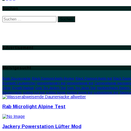
Suchen
Suchen
nach:
Advertisement
Meistgesucht
Beste Daunenjacke
Black Diamond Apollo Review
Black Diamond Apollo test
Black Diamo
Bluetooth Lautsprecher
campinglampen test
campinglampe test
Campinglampe warmweis
Jacke
Dynafit Radical
Gore Tex Jacken Test
Gore Tex Jacke Test
Hardshelljacke Damen 
Daunenjacke
outdoor hut test
outdoor lampe
outdoor lampe test
outdoorlampe test
Tagesru
Rab Microlight Alpine Test
Jackery Powerstation Lüfter Mod