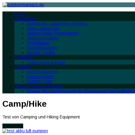
Home
Camp/Hike
Elektrische Luftpumpen mit Akku
Solar Ladegeräte
Jackery Solar Powerstation
Tagesrucksäcke
Trinkblasen
Campinglampen
Sporks / Göffel
Footwear
Trailrunning Schuhe
Clothing
Hardshelljacken
Daunenjacken
Outdoor Hüte
Tipps für Klima & Umwelt
Ecosia, die Suchmaschine für Klimaschutz und Aufforstu
Camp/Hike
Test von Camping und Hiking Equipment
Camp/Hike