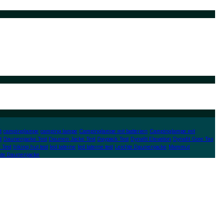
t
campinglampe
camping lampe
Campinglampe mit batterien
Campinglampe mit
t
Daunenjacke Test
Daunen Jacke Test
Daypack Test
Dynafit Elevation
Dynafit Gore Tex
 Test
hiking hut test
led laterne
led laterne test
Leichte Daunenjacke
Mammut
hte Daunenjacke