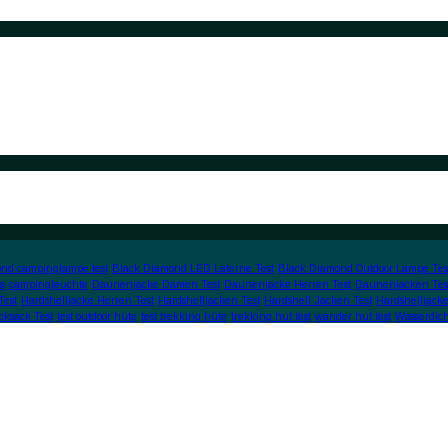
nd campinglampe test
Black Diamond LED Laterne Test
Black Diamond Outdoor Lampe Tes
s
campingleuchte
Daunenjacke Damen Test
Daunenjacke Herren Test
Daunenjacken Tes
Test
Hardshelljacke Herren Test
Hardshelljacken Test
Hardshell Jacken Test
Hardshelljacke
cksack Test
test outdoor hüte
test trekking hüte
trekking hut test
wander hut test
Wasserdic