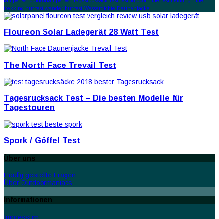
lampe test
outdoorlampe test
Tagesrucksack Test
test outdoor hüte
test trekking hüte
trekking hut test
wander hut test
Wasserdichte Daunenjacke
Floureon Solar Ladegerät 28 Watt Test
The North Face Trevail Test
Tagesrucksack Test – Die besten Modelle für
Tagestouren
Spork / Göffel Test
Über uns
Häufig gestellte Fragen
Über Outdoormaniacs
Informationen
Impressum