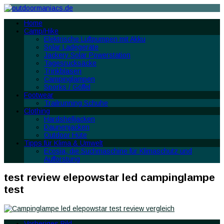
Home
Camp/Hike
Elektrische Luftpumpen mit Akku
Solar Ladegeräte
Jackery Solar Powerstation
Tagesrucksäcke
Trinkblasen
Campinglampen
Sporks / Göffel
Footwear
Trailrunning Schuhe
Clothing
Hardshelljacken
Daunenjacken
Outdoor Hüte
Tipps für Klima & Umwelt
Ecosia, die Suchmaschine für Klimaschutz und
Aufforstung
test review elepowstar led campinglampe
test
Vorheriges Bild