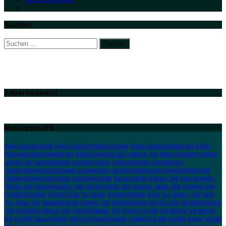
Suchen
Suchen
nach:
Advertisement
Meistgesucht
Beste Daunenjacke
Black Diamond Apollo Review
Black Diamond Apollo test
Black
Diamond campinglampe test
Black Diamond LED Laterne Test
Black Diamond Outdoor
Lampe Test
campinglampe
camping lampe
Campinglampe mit batterien
Campinglampe mit Bluetooth Lautsprecher
campinglampen test
campinglampe test
Campinglampe warmweiss
campingleuchte
Daunenjacke Damen Test
Daunenjacke
Herren Test
Daunenjacken Test
Daunenjacke Test
Daunen Jacke Test
Daypack Test
Dynafit Elevation
Dynafit Gore Tex Jacke
Dynafit Radical
Gore Tex Jacken Test
Gore
Tex Jacke Test
Hardshelljacke Damen Test
Hardshelljacke Herren Test
Hardshelljacken
Test
Hardshell Jacken Test
Hardshelljacke Test
hiking hut test
led laterne
led laterne
test
Leichte Daunenjacke
Mammut Daunenjacke
outdoor hut test
outdoor lampe
outdoor