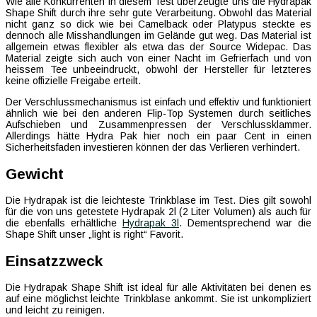
Wie alle Konkurrenten in diesem Test überzeugte uns die Hydrapak
Shape Shift durch ihre sehr gute Verarbeitung. Obwohl das Material
nicht ganz so dick wie bei Camelback oder Platypus steckte es
dennoch alle Misshandlungen im Gelände gut weg. Das Material ist
allgemein etwas flexibler als etwa das der Source Widepac. Das
Material zeigte sich auch von einer Nacht im Gefrierfach und von
heissem Tee unbeeindruckt, obwohl der Hersteller für letzteres
keine offizielle Freigabe erteilt.
Der Verschlussmechanismus ist einfach und effektiv und funktioniert
ähnlich wie bei den anderen Flip-Top Systemen durch seitliches
Aufschieben und Zusammenpressen der Verschlussklammer.
Allerdings hätte Hydra Pak hier noch ein paar Cent in einen
Sicherheitsfaden investieren können der das Verlieren verhindert.
Gewicht
Die Hydrapak ist die leichteste Trinkblase im Test. Dies gilt sowohl
für die von uns getestete Hydrapak 2l (2 Liter Volumen) als auch für
die ebenfalls erhältliche
Hydrapak 3l
. Dementsprechend war die
Shape Shift unser „light is right“ Favorit.
Einsatzzweck
Die Hydrapak Shape Shift ist ideal für alle Aktivitäten bei denen es
auf eine möglichst leichte Trinkblase ankommt. Sie ist unkompliziert
und leicht zu reinigen.