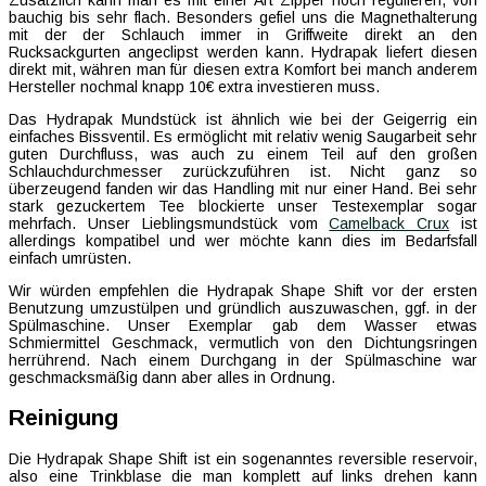
bauchig bis sehr flach. Besonders gefiel uns die Magnethalterung
mit der der Schlauch immer in Griffweite direkt an den
Rucksackgurten angeclipst werden kann. Hydrapak liefert diesen
direkt mit, währen man für diesen extra Komfort bei manch anderem
Hersteller nochmal knapp 10€ extra investieren muss.
Das Hydrapak Mundstück ist ähnlich wie bei der Geigerrig ein
einfaches Bissventil. Es ermöglicht mit relativ wenig Saugarbeit sehr
guten Durchfluss, was auch zu einem Teil auf den großen
Schlauchdurchmesser zurückzuführen ist. Nicht ganz so
überzeugend fanden wir das Handling mit nur einer Hand. Bei sehr
stark gezuckertem Tee blockierte unser Testexemplar sogar
mehrfach. Unser Lieblingsmundstück vom
Camelback Crux
ist
allerdings kompatibel und wer möchte kann dies im Bedarfsfall
einfach umrüsten.
Wir würden empfehlen die Hydrapak Shape Shift vor der ersten
Benutzung umzustülpen und gründlich auszuwaschen, ggf. in der
Spülmaschine. Unser Exemplar gab dem Wasser etwas
Schmiermittel Geschmack, vermutlich von den Dichtungsringen
herrührend. Nach einem Durchgang in der Spülmaschine war
geschmacksmäßig dann aber alles in Ordnung.
Reinigung
Die Hydrapak Shape Shift ist ein sogenanntes reversible reservoir,
also eine Trinkblase die man komplett auf links drehen kann