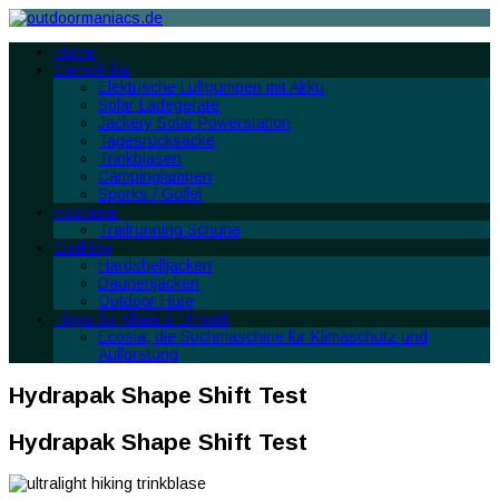
Home
Camp/Hike
Elektrische Luftpumpen mit Akku
Solar Ladegeräte
Jackery Solar Powerstation
Tagesrucksäcke
Trinkblasen
Campinglampen
Sporks / Göffel
Footwear
Trailrunning Schuhe
Clothing
Hardshelljacken
Daunenjacken
Outdoor Hüte
Tipps für Klima & Umwelt
Ecosia, die Suchmaschine für Klimaschutz und
Aufforstung
Hydrapak Shape Shift Test
Hydrapak Shape Shift Test