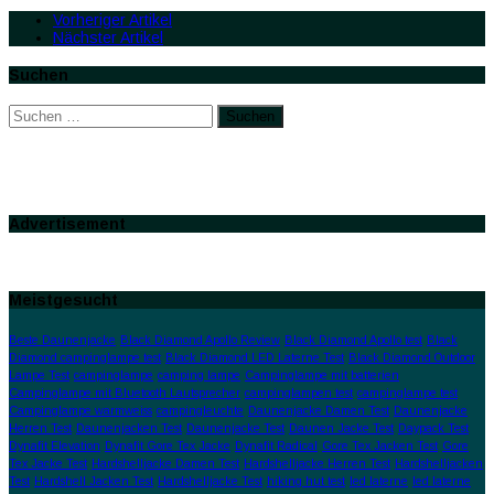
Vorheriger Artikel
Nächster Artikel
Suchen
Suchen
nach:
Advertisement
Meistgesucht
Beste Daunenjacke
Black Diamond Apollo Review
Black Diamond Apollo test
Black
Diamond campinglampe test
Black Diamond LED Laterne Test
Black Diamond Outdoor
Lampe Test
campinglampe
camping lampe
Campinglampe mit batterien
Campinglampe mit Bluetooth Lautsprecher
campinglampen test
campinglampe test
Campinglampe warmweiss
campingleuchte
Daunenjacke Damen Test
Daunenjacke
Herren Test
Daunenjacken Test
Daunenjacke Test
Daunen Jacke Test
Daypack Test
Dynafit Elevation
Dynafit Gore Tex Jacke
Dynafit Radical
Gore Tex Jacken Test
Gore
Tex Jacke Test
Hardshelljacke Damen Test
Hardshelljacke Herren Test
Hardshelljacken
Test
Hardshell Jacken Test
Hardshelljacke Test
hiking hut test
led laterne
led laterne