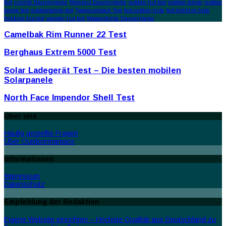
test
Leichte Daunenjacke
Mammut Daunenjacke
outdoor hut test
outdoor lampe
outdoor
lampe test
outdoorlampe test
Tagesrucksack Test
test outdoor hüte
test trekking hüte
trekking hut test
wander hut test
Wasserdichte Daunenjacke
Camelbak Rim Runner 22 Test
Berghaus Extrem 5000 Test
Solar Ladegerät Test – Die besten mobilen
Solarpanele
North Face Impendor Shell Test
Über uns
Häufig gestellte Fragen
Über Outdoormaniacs
Informationen
Impressum
Datenschutz
Empfehlung der Redaktion
Eigene Website einrichten – Höchste Qualität aus Deutschland zu