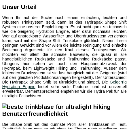
Unser Urteil
Wenn Ihr auf der Suche nach einem einfachen, leichten und
robusten Trinksystem seid, dann ist das Hydrapak Shape Shift
System eine unserer Empfehlungen. Es ist nicht ganz so technisch
wie die Geigerrig Hydration Engine, aber dafür nochmals leichter.
Wer auf ansteckbare Wasserfilter und Überdrucksystem verzichten
kann, wird mit der Shape Shift Trinkblase glücklich. Neben ihrem
geringen Gewicht sind vor Allem die leichte Reinigung und einfache
Bedienung Argumente für den Kauf dieses Trinksystems. Wir
mochten vor allem die schmale Bauweise, die quasi in alle
handelsüblichen Rucksäcke und Trailrunning Rucksäcke passt.
Übrigens hier sehen wir auch den Haupteinsatzzweck der
Hydrapak, beim Lightweight Hiking und Trailrunning. Ausser dem
fehlenden Drucksystem ist sie fast baugleich mit der Geigerrig (wird
auf den gleichen Produktionsanlagen hergestellt). Der Unterschied:
Die Hydrapak Shape Shift ist ultraleicht und simpel, Die
Geigerrig
Hydration Engine
bietet sehr viele Features und ist universell
erweiterbar. Dementsprechend empfehlen wir die Hydra Pak für alle
ultralight Fetischisten.
Benutzerfreundlichkeit
Die Shape Shift hat das dünnste Profil aller Trinkblasen im Test.
Zusätzlich kann man es mit einer Art Zipper noch regulieren, von