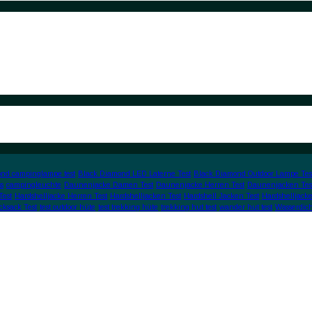
nd campinglampe test
Black Diamond LED Laterne Test
Black Diamond Outdoor Lampe Tes
s
campingleuchte
Daunenjacke Damen Test
Daunenjacke Herren Test
Daunenjacken Tes
Test
Hardshelljacke Herren Test
Hardshelljacken Test
Hardshell Jacken Test
Hardshelljacke
cksack Test
test outdoor hüte
test trekking hüte
trekking hut test
wander hut test
Wasserdic