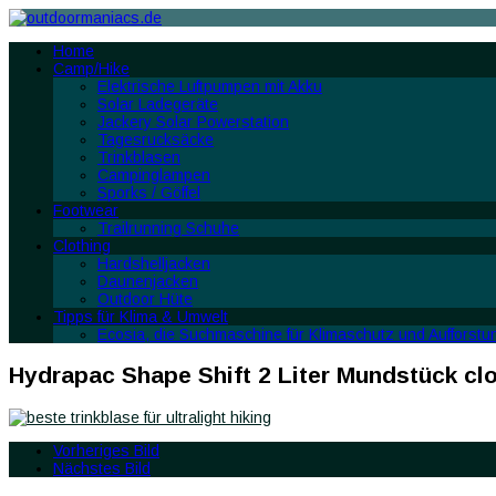
Home
Camp/Hike
Elektrische Luftpumpen mit Akku
Solar Ladegeräte
Jackery Solar Powerstation
Tagesrucksäcke
Trinkblasen
Campinglampen
Sporks / Göffel
Footwear
Trailrunning Schuhe
Clothing
Hardshelljacken
Daunenjacken
Outdoor Hüte
Tipps für Klima & Umwelt
Ecosia, die Suchmaschine für Klimaschutz und Aufforstu
Hydrapac Shape Shift 2 Liter Mundstück cl
Vorheriges Bild
Nächstes Bild