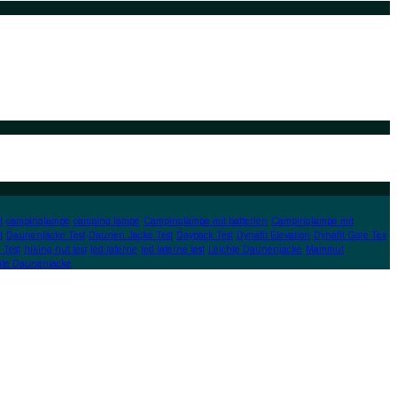
t
campinglampe
camping lampe
Campinglampe mit batterien
Campinglampe mit
t
Daunenjacke Test
Daunen Jacke Test
Daypack Test
Dynafit Elevation
Dynafit Gore Tex
 Test
hiking hut test
led laterne
led laterne test
Leichte Daunenjacke
Mammut
hte Daunenjacke