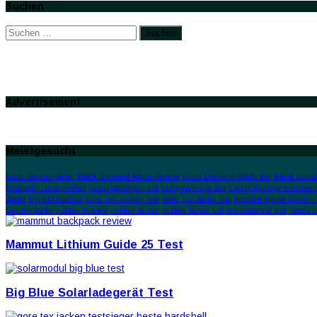
Suchen
Suchen
nach:
Advertisement
Meistgesucht
Beste Daunenjacke
Black Diamond Apollo Review
Black Diamond Apollo test
Black Diamo
Bluetooth Lautsprecher
campinglampen test
campinglampe test
Campinglampe warmweis
Jacke
Dynafit Radical
Gore Tex Jacken Test
Gore Tex Jacke Test
Hardshelljacke Damen 
Daunenjacke
outdoor hut test
outdoor lampe
outdoor lampe test
outdoorlampe test
Tagesru
Mammut Lithium Guide 25 Test
Big Blue Solarladegerät Test