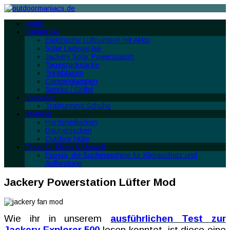
Home
Camp/Hike
Elektrische Luftpumpen mit Akku
Solar Ladegeräte
Jackery Solar Powerstation
Tagesrucksäcke
Trinkblasen
Campinglampen
Sporks / Göffel
Footwear
Trailrunning Schuhe
Clothing
Hardshelljacken
Daunenjacken
Outdoor Hüte
Tipps für Klima & Umwelt
Ecosia, die Suchmaschine für Klimaschutz und
Aufforstung
Jackery Powerstation Lüfter Mod
Wie ihr in unserem
ausführlichen Test zur
Jackery Explorer 500
lesen konntet, ist diese eine