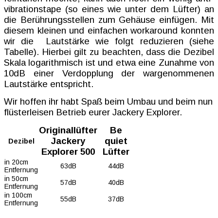
vibrationstape (so eines wie unter dem Lüfter) an
die Berührungsstellen zum Gehäuse einfügen. Mit
diesem kleinen und einfachen workaround konnten
wir die Lautstärke wie folgt reduzieren (siehe
Tabelle). Hierbei gilt zu beachten, dass die Dezibel
Skala logarithmisch ist und etwa eine Zunahme von
10dB einer Verdopplung der wargenommenen
Lautstärke entspricht.
Wir hoffen ihr habt Spaß beim Umbau und beim nun
flüsterleisen Betrieb eurer Jackery Explorer.
Originallüfter
Be
Jackery
quiet
Dezibel
Explorer 500
Lüfter
in 20cm
63dB
44dB
Entfernung
in 50cm
57dB
40dB
Entfernung
in 100cm
55dB
37dB
Entfernung