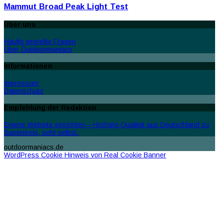
Mammut Broad Peak Light Test
Über uns
Häufig gestellte Fragen
Über Outdoormaniacs
Informationen
Impressum
Datenschutz
Empfehlung der Redaktion
Eigene Website einrichten – Höchste Qualität aus Deutschland zu
Superpreis, seht selbst.
outdoormaniacs.de
WordPress Cookie Hinweis von Real Cookie Banner