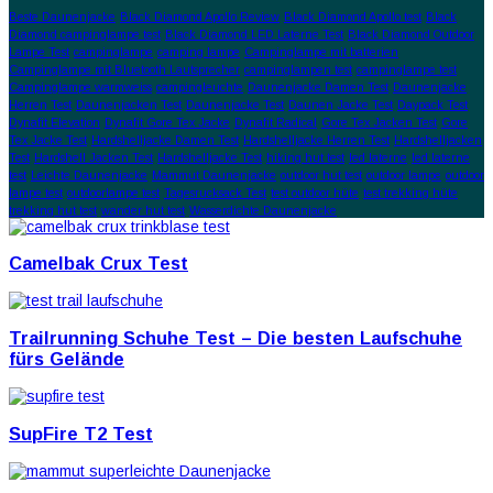
Beste Daunenjacke
Black Diamond Apollo Review
Black Diamond Apollo test
Black
Diamond campinglampe test
Black Diamond LED Laterne Test
Black Diamond Outdoor
Lampe Test
campinglampe
camping lampe
Campinglampe mit batterien
Campinglampe mit Bluetooth Lautsprecher
campinglampen test
campinglampe test
Campinglampe warmweiss
campingleuchte
Daunenjacke Damen Test
Daunenjacke
Herren Test
Daunenjacken Test
Daunenjacke Test
Daunen Jacke Test
Daypack Test
Dynafit Elevation
Dynafit Gore Tex Jacke
Dynafit Radical
Gore Tex Jacken Test
Gore
Tex Jacke Test
Hardshelljacke Damen Test
Hardshelljacke Herren Test
Hardshelljacken
Test
Hardshell Jacken Test
Hardshelljacke Test
hiking hut test
led laterne
led laterne
test
Leichte Daunenjacke
Mammut Daunenjacke
outdoor hut test
outdoor lampe
outdoor
lampe test
outdoorlampe test
Tagesrucksack Test
test outdoor hüte
test trekking hüte
trekking hut test
wander hut test
Wasserdichte Daunenjacke
Camelbak Crux Test
Trailrunning Schuhe Test – Die besten Laufschuhe
fürs Gelände
SupFire T2 Test