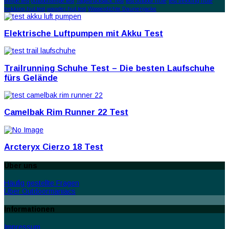
lampe test
outdoorlampe test
Tagesrucksack Test
test outdoor hüte
test trekking hüte
trekking hut test
wander hut test
Wasserdichte Daunenjacke
Elektrische Luftpumpen mit Akku Test
Trailrunning Schuhe Test – Die besten Laufschuhe
fürs Gelände
Camelbak Rim Runner 22 Test
Arcteryx Cierzo 18 Test
Über uns
Häufig gestellte Fragen
Über Outdoormaniacs
Informationen
Impressum