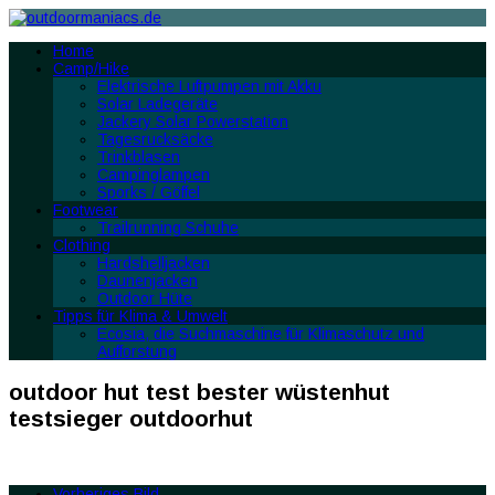
Home
Camp/Hike
Elektrische Luftpumpen mit Akku
Solar Ladegeräte
Jackery Solar Powerstation
Tagesrucksäcke
Trinkblasen
Campinglampen
Sporks / Göffel
Footwear
Trailrunning Schuhe
Clothing
Hardshelljacken
Daunenjacken
Outdoor Hüte
Tipps für Klima & Umwelt
Ecosia, die Suchmaschine für Klimaschutz und
Aufforstung
outdoor hut test bester wüstenhut
testsieger outdoorhut
Vorheriges Bild