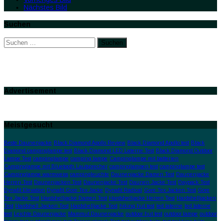
Nächstes Bild
Suchen
Suchen
nach:
Advertisement
Meistgesucht
Beste Daunenjacke
Black Diamond Apollo Review
Black Diamond Apollo test
Black
Diamond campinglampe test
Black Diamond LED Laterne Test
Black Diamond Outdoor
Lampe Test
campinglampe
camping lampe
Campinglampe mit batterien
Campinglampe mit Bluetooth Lautsprecher
campinglampen test
campinglampe test
Campinglampe warmweiss
campingleuchte
Daunenjacke Damen Test
Daunenjacke
Herren Test
Daunenjacken Test
Daunenjacke Test
Daunen Jacke Test
Daypack Test
Dynafit Elevation
Dynafit Gore Tex Jacke
Dynafit Radical
Gore Tex Jacken Test
Gore
Tex Jacke Test
Hardshelljacke Damen Test
Hardshelljacke Herren Test
Hardshelljacken
Test
Hardshell Jacken Test
Hardshelljacke Test
hiking hut test
led laterne
led laterne
test
Leichte Daunenjacke
Mammut Daunenjacke
outdoor hut test
outdoor lampe
outdoor