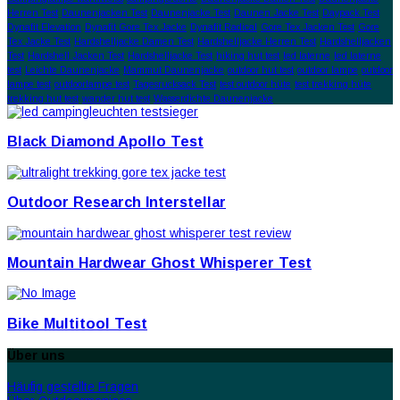
Herren Test
Daunenjacken Test
Daunenjacke Test
Daunen Jacke Test
Daypack Test
Dynafit Elevation
Dynafit Gore Tex Jacke
Dynafit Radical
Gore Tex Jacken Test
Gore
Tex Jacke Test
Hardshelljacke Damen Test
Hardshelljacke Herren Test
Hardshelljacken
Test
Hardshell Jacken Test
Hardshelljacke Test
hiking hut test
led laterne
led laterne
test
Leichte Daunenjacke
Mammut Daunenjacke
outdoor hut test
outdoor lampe
outdoor
lampe test
outdoorlampe test
Tagesrucksack Test
test outdoor hüte
test trekking hüte
trekking hut test
wander hut test
Wasserdichte Daunenjacke
Black Diamond Apollo Test
Outdoor Research Interstellar
Mountain Hardwear Ghost Whisperer Test
Bike Multitool Test
Über uns
Häufig gestellte Fragen