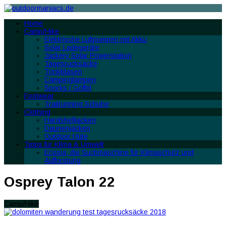
Home
Camp/Hike
Elektrische Luftpumpen mit Akku
Solar Ladegeräte
Jackery Solar Powerstation
Tagesrucksäcke
Trinkblasen
Campinglampen
Sporks / Göffel
Footwear
Trailrunning Schuhe
Clothing
Hardshelljacken
Daunenjacken
Outdoor Hüte
Tipps für Klima & Umwelt
Ecosia, die Suchmaschine für Klimaschutz und
Aufforstung
Osprey Talon 22
Camp/Hike