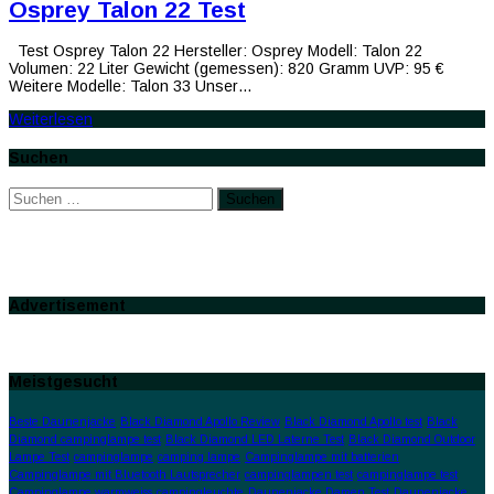
Osprey Talon 22 Test
Test Osprey Talon 22 Hersteller: Osprey Modell: Talon 22
Volumen: 22 Liter Gewicht (gemessen): 820 Gramm UVP: 95 €
Weitere Modelle: Talon 33 Unser…
Weiterlesen
Suchen
Suchen
nach:
Advertisement
Meistgesucht
Beste Daunenjacke
Black Diamond Apollo Review
Black Diamond Apollo test
Black
Diamond campinglampe test
Black Diamond LED Laterne Test
Black Diamond Outdoor
Lampe Test
campinglampe
camping lampe
Campinglampe mit batterien
Campinglampe mit Bluetooth Lautsprecher
campinglampen test
campinglampe test
Campinglampe warmweiss
campingleuchte
Daunenjacke Damen Test
Daunenjacke