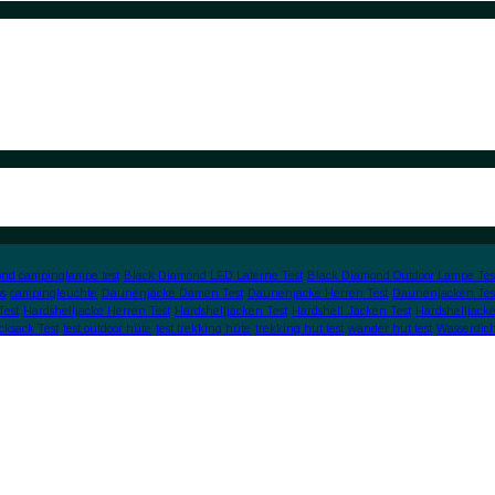
nd campinglampe test
Black Diamond LED Laterne Test
Black Diamond Outdoor Lampe Tes
s
campingleuchte
Daunenjacke Damen Test
Daunenjacke Herren Test
Daunenjacken Tes
Test
Hardshelljacke Herren Test
Hardshelljacken Test
Hardshell Jacken Test
Hardshelljacke
cksack Test
test outdoor hüte
test trekking hüte
trekking hut test
wander hut test
Wasserdic