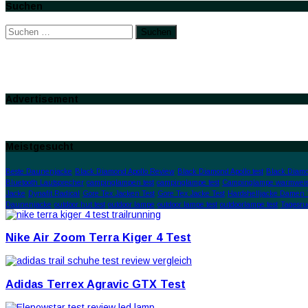
Suchen
Suchen
nach:
Advertisement
Meistgesucht
Beste Daunenjacke
Black Diamond Apollo Review
Black Diamond Apollo test
Black Diamo
Bluetooth Lautsprecher
campinglampen test
campinglampe test
Campinglampe warmweis
Jacke
Dynafit Radical
Gore Tex Jacken Test
Gore Tex Jacke Test
Hardshelljacke Damen 
Daunenjacke
outdoor hut test
outdoor lampe
outdoor lampe test
outdoorlampe test
Tagesru
Nike Air Zoom Terra Kiger 4 Test
Adidas Terrex Agravic GTX Test