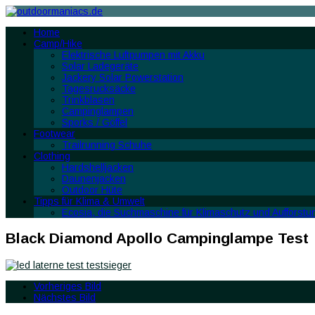
Home
Camp/Hike
Elektrische Luftpumpen mit Akku
Solar Ladegeräte
Jackery Solar Powerstation
Tagesrucksäcke
Trinkblasen
Campinglampen
Sporks / Göffel
Footwear
Trailrunning Schuhe
Clothing
Hardshelljacken
Daunenjacken
Outdoor Hüte
Tipps für Klima & Umwelt
Ecosia, die Suchmaschine für Klimaschutz und Aufforstu
Black Diamond Apollo Campinglampe Test
Vorheriges Bild
Nächstes Bild