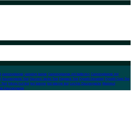
t
campinglampe
camping lampe
Campinglampe mit batterien
Campinglampe mit
t
Daunenjacke Test
Daunen Jacke Test
Daypack Test
Dynafit Elevation
Dynafit Gore Tex
 Test
hiking hut test
led laterne
led laterne test
Leichte Daunenjacke
Mammut
hte Daunenjacke