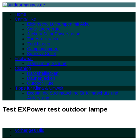
Home
Camp/Hike
Elektrische Luftpumpen mit Akku
Solar Ladegeräte
Jackery Solar Powerstation
Tagesrucksäcke
Trinkblasen
Campinglampen
Sporks / Göffel
Footwear
Trailrunning Schuhe
Clothing
Hardshelljacken
Daunenjacken
Outdoor Hüte
Tipps für Klima & Umwelt
Ecosia, die Suchmaschine für Klimaschutz und
Aufforstung
Test EXPower test outdoor lampe
Vorheriges Bild