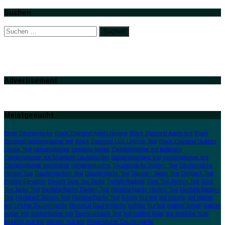
Suchen
Suchen
nach:
Advertisement
Meistgesucht
Beste Daunenjacke
Black Diamond Apollo Review
Black Diamond Apollo test
Black
Diamond campinglampe test
Black Diamond LED Laterne Test
Black Diamond Outdoor
Lampe Test
campinglampe
camping lampe
Campinglampe mit batterien
Campinglampe mit Bluetooth Lautsprecher
campinglampen test
campinglampe test
Campinglampe warmweiss
campingleuchte
Daunenjacke Damen Test
Daunenjacke
Herren Test
Daunenjacken Test
Daunenjacke Test
Daunen Jacke Test
Daypack Test
Dynafit Elevation
Dynafit Gore Tex Jacke
Dynafit Radical
Gore Tex Jacken Test
Gore
Tex Jacke Test
Hardshelljacke Damen Test
Hardshelljacke Herren Test
Hardshelljacken
Test
Hardshell Jacken Test
Hardshelljacke Test
hiking hut test
led laterne
led laterne
test
Leichte Daunenjacke
Mammut Daunenjacke
outdoor hut test
outdoor lampe
outdoor
lampe test
outdoorlampe test
Tagesrucksack Test
test outdoor hüte
test trekking hüte
trekking hut test
wander hut test
Wasserdichte Daunenjacke