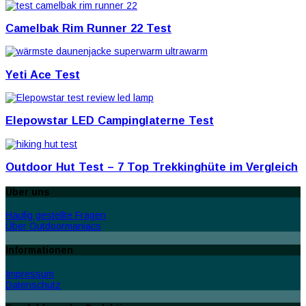
Camelbak Rim Runner 22 Test
Yeti Ace Test
Elepowstar LED Campinglaterne Test
Outdoor Hut Test – 7 Top Trekkinghüte im Vergleich
Über uns
Häufig gestellte Fragen
Über Outdoormaniacs
Informationen
Impressum
Datenschutz