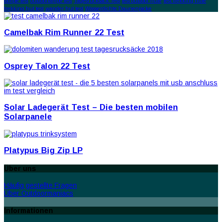
lampe test
outdoorlampe test
Tagesrucksack Test
test outdoor hüte
test trekking hüte
trekking hut test
wander hut test
Wasserdichte Daunenjacke
Camelbak Rim Runner 22 Test
Osprey Talon 22 Test
Solar Ladegerät Test – Die besten mobilen
Solarpanele
Platypus Big Zip LP
Über uns
Häufig gestellte Fragen
Über Outdoormaniacs
Informationen