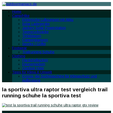
Home
Camp/Hike
Elektrische Luftpumpen mit Akku
Solar Ladegeräte
Jackery Solar Powerstation
Tagesrucksäcke
Trinkblasen
Campinglampen
Sporks / Göffel
Footwear
Trailrunning Schuhe
Clothing
Hardshelljacken
Daunenjacken
Outdoor Hüte
Tipps für Klima & Umwelt
Ecosia, die Suchmaschine für Klimaschutz und
Aufforstung
la sportiva ultra raptor test vergleich trail
running schuhe la sportiva test