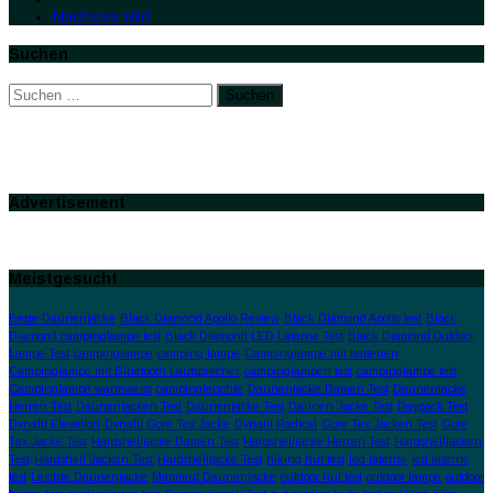
Nächstes Bild
Suchen
Suchen
nach:
Advertisement
Meistgesucht
Beste Daunenjacke
Black Diamond Apollo Review
Black Diamond Apollo test
Black
Diamond campinglampe test
Black Diamond LED Laterne Test
Black Diamond Outdoor
Lampe Test
campinglampe
camping lampe
Campinglampe mit batterien
Campinglampe mit Bluetooth Lautsprecher
campinglampen test
campinglampe test
Campinglampe warmweiss
campingleuchte
Daunenjacke Damen Test
Daunenjacke
Herren Test
Daunenjacken Test
Daunenjacke Test
Daunen Jacke Test
Daypack Test
Dynafit Elevation
Dynafit Gore Tex Jacke
Dynafit Radical
Gore Tex Jacken Test
Gore
Tex Jacke Test
Hardshelljacke Damen Test
Hardshelljacke Herren Test
Hardshelljacken
Test
Hardshell Jacken Test
Hardshelljacke Test
hiking hut test
led laterne
led laterne
test
Leichte Daunenjacke
Mammut Daunenjacke
outdoor hut test
outdoor lampe
outdoor