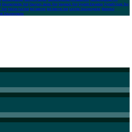
t
Daunenjacke Test
Daunen Jacke Test
Daypack Test
Dynafit Elevation
Dynafit Gore Tex
 Test
hiking hut test
led laterne
led laterne test
Leichte Daunenjacke
Mammut
hte Daunenjacke