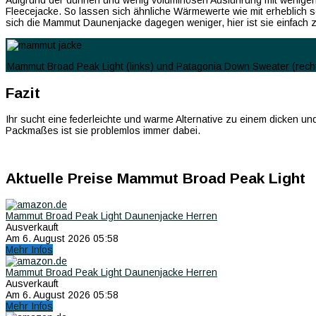
Aufgrund der dünnen und wenig voluminösen Ausführung mit wenigen j
Fleecejacke. So lassen sich ähnliche Wärmewerte wie mit erheblich sc
sich die Mammut Daunenjacke dagegen weniger, hier ist sie einfach z
Mammut Broad Peak Light (links) und Patagonia Down Sweater (rech
Fazit
Ihr sucht eine federleichte und warme Alternative zu einem dicken u
Packmaßes ist sie problemlos immer dabei.
Aktuelle Preise Mammut Broad Peak Light
Mammut Broad Peak Light Daunenjacke Herren
Ausverkauft
Am 6. August 2026 05:58
Mehr Infos
Mammut Broad Peak Light Daunenjacke Herren
Ausverkauft
Am 6. August 2026 05:58
Mehr Infos