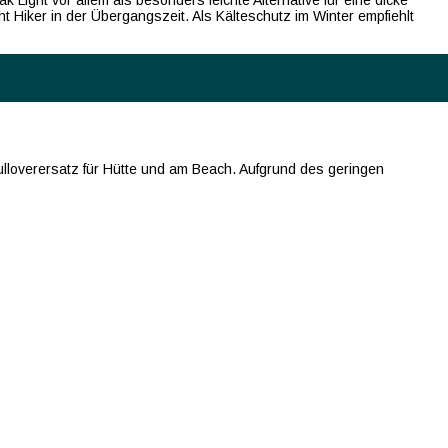
ight vor allem als besonders leichte Alternative für eine dicke
t Hiker in der Übergangszeit. Als Kälteschutz im Winter empfiehlt
Pulloverersatz für Hütte und am Beach. Aufgrund des geringen