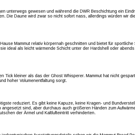
egen unterwegs gewesen und während die DWR Beschichtung ein Eindri
en. Die Daune wird zwar so nicht sofort nass, allerdings würden wir d
ause Mammut relativ körpernah geschnitten und bietet für sportliche
sie ideal als leicht wärmende Schicht unter der Hardshell oder abends au
 Tick kleiner als das der Ghost Whisperer. Mammut hat nicht gespart
und hoher Volumenentfaltung sorgt.
ötigste reduziert. Es gibt keine Kapuze, keine Kragen- und Bundverst
angesetzt sind, aber durchaus auch größeren Händen zum Aufwärmen 
chen der Ärmel und Kaltlufteintritt verhinderten.