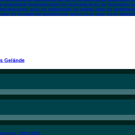
s
campingleuchte
Daunenjacke Damen Test
Daunenjacke Herren Test
Daunenjacken Tes
Test
Hardshelljacke Herren Test
Hardshelljacken Test
Hardshell Jacken Test
Hardshelljacke
cksack Test
test outdoor hüte
test trekking hüte
trekking hut test
wander hut test
Wasserdic
rs Gelände
erpreis, seht selbst.