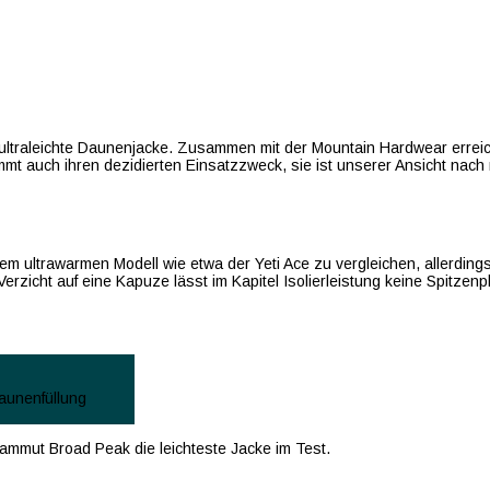
ultraleichte Daunenjacke. Zusammen mit der Mountain Hardwear erreich
t auch ihren dezidierten Einsatzzweck, sie ist unserer Ansicht nach m
nem ultrawarmen Modell wie etwa der Yeti Ace zu vergleichen, allerding
Verzicht auf eine Kapuze lässt im Kapitel Isolierleistung keine Spitze
aunenfüllung
mmut Broad Peak die leichteste Jacke im Test.