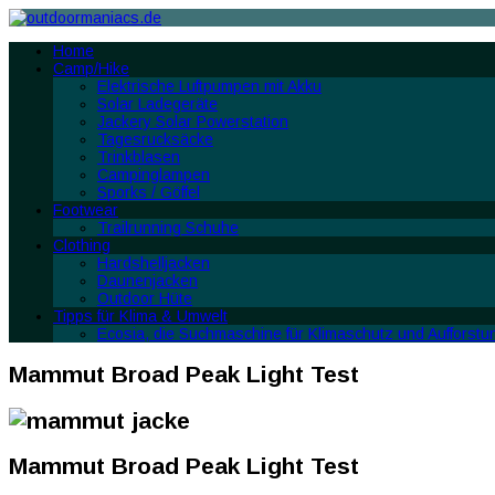
Home
Camp/Hike
Elektrische Luftpumpen mit Akku
Solar Ladegeräte
Jackery Solar Powerstation
Tagesrucksäcke
Trinkblasen
Campinglampen
Sporks / Göffel
Footwear
Trailrunning Schuhe
Clothing
Hardshelljacken
Daunenjacken
Outdoor Hüte
Tipps für Klima & Umwelt
Ecosia, die Suchmaschine für Klimaschutz und Aufforstu
Mammut Broad Peak Light Test
Mammut Broad Peak Light Test