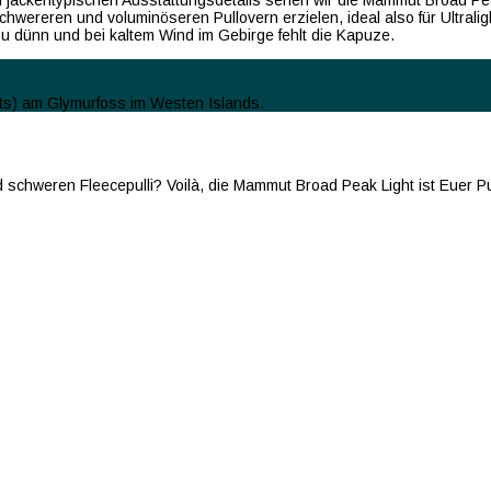
ackentypischen Ausstattungsdetails sehen wir die Mammut Broad Peak L
hwereren und voluminöseren Pullovern erzielen, ideal also für Ultraligh
u dünn und bei kaltem Wind im Gebirge fehlt die Kapuze.
ts) am Glymurfoss im Westen Islands.
nd schweren Fleecepulli? Voilà, die Mammut Broad Peak Light ist Euer 