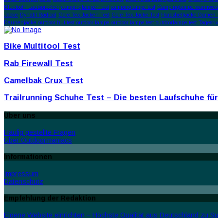
Bluetooth Lautsprecher
campinglampen test
campinglampe test
Campinglampe warmweis
Jacke
Dynafit Radical
Gore Tex Jacken Test
Gore Tex Jacke Test
Hardshelljacke Damen 
Daunenjacke
outdoor hut test
outdoor lampe
outdoor lampe test
outdoorlampe test
Tagesru
Bike Multitool Test
Rab Firewall Test
Camelbak Crux Test
Trailrunning Schuhe Test – Die besten Laufschuhe fü
Über uns
Häufig gestellte Fragen
Über Outdoormaniacs
Informationen
Impressum
Datenschutz
Empfehlung der Redaktion
Eigene Website einrichten – Höchste Qualität aus Deutschland zu Sup