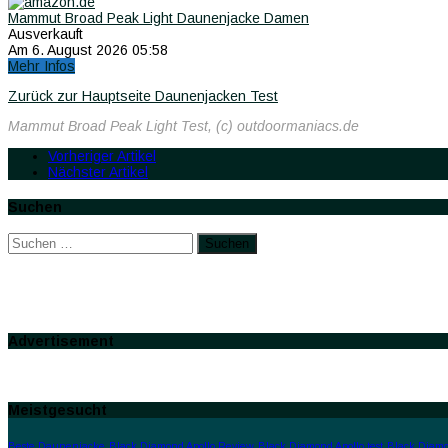
Mammut Broad Peak Light Daunenjacke Damen
Ausverkauft
Am 6. August 2026 05:58
Mehr Infos
Zurück zur Hauptseite Daunenjacken Test
Mammut Broad Peak Light Test, (c) outdoormaniacs.de
Vorheriger Artikel
Nächster Artikel
Suchen
Suchen
nach:
Advertisement
Meistgesucht
Beste Daunenjacke
Black Diamond Apollo Review
Black Diamond Apollo test
Black Diamo