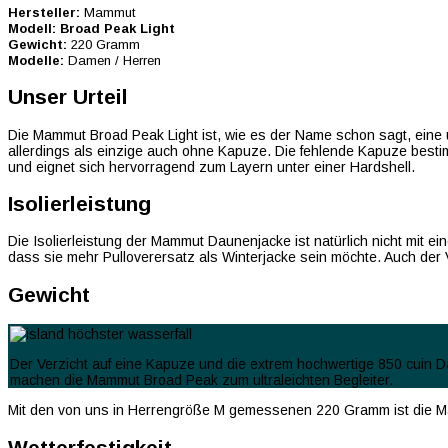
Hersteller:
Mammut
Modell:
Broad Peak Light
Gewicht:
220 Gramm
Modelle:
Damen / Herren
Unser Urteil
Die Mammut Broad Peak Light ist, wie es der Name schon sagt, eine 
allerdings als einzige auch ohne Kapuze. Die fehlende Kapuze bestimm
und eignet sich hervorragend zum Layern unter einer Hardshell.
Isolierleistung
Die Isolierleistung der Mammut Daunenjacke ist natürlich nicht mit ei
dass sie mehr Pulloverersatz als Winterjacke sein möchte. Auch der 
Gewicht
Der Verzicht auf eine Kapuze und die extrem hochwertige 850 cuin D
machen die Mammut Broad Peak zum ultraleichten Begleiter.
Mit den von uns in Herrengröße M gemessenen 220 Gramm ist die Ma
Wetterfestigkeit