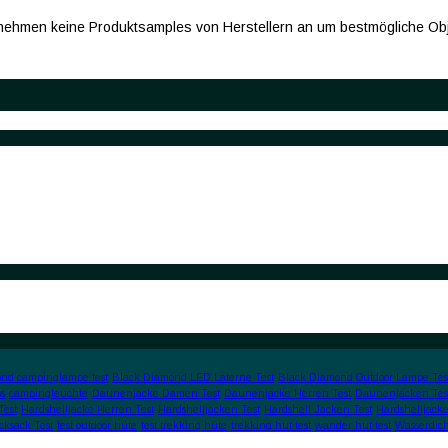
 nehmen keine Produktsamples von Herstellern an um bestmögliche Obje
nd campinglampe test
Black Diamond LED Laterne Test
Black Diamond Outdoor Lampe Tes
s
campingleuchte
Daunenjacke Damen Test
Daunenjacke Herren Test
Daunenjacken Tes
Test
Hardshelljacke Herren Test
Hardshelljacken Test
Hardshell Jacken Test
Hardshelljacke
cksack Test
test outdoor hüte
test trekking hüte
trekking hut test
wander hut test
Wasserdic