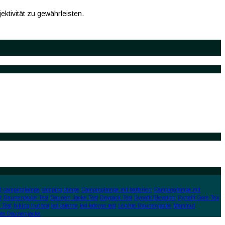
ktivität zu gewährleisten.
t
campinglampe
camping lampe
Campinglampe mit batterien
Campinglampe mit
t
Daunenjacke Test
Daunen Jacke Test
Daypack Test
Dynafit Elevation
Dynafit Gore Tex
 Test
hiking hut test
led laterne
led laterne test
Leichte Daunenjacke
Mammut
hte Daunenjacke