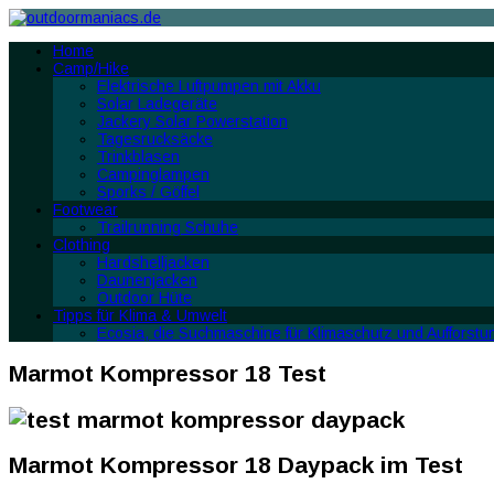
Home
Camp/Hike
Elektrische Luftpumpen mit Akku
Solar Ladegeräte
Jackery Solar Powerstation
Tagesrucksäcke
Trinkblasen
Campinglampen
Sporks / Göffel
Footwear
Trailrunning Schuhe
Clothing
Hardshelljacken
Daunenjacken
Outdoor Hüte
Tipps für Klima & Umwelt
Ecosia, die Suchmaschine für Klimaschutz und Aufforstu
Marmot Kompressor 18 Test
Marmot Kompressor 18 Daypack im Test