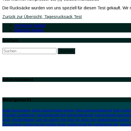
Die Rucksäcke wurden von uns speziell für diesen Test gekauft. Wir
Zurück zur Übersicht, Tagesrucksack Test
Vorheriger Artikel
Nächster Artikel
Suchen
Suchen
nach:
Advertisement
Meistgesucht
Beste Daunenjacke
Black Diamond Apollo Review
Black Diamond Apollo test
Black Diamo
Bluetooth Lautsprecher
campinglampen test
campinglampe test
Campinglampe warmweis
Jacke
Dynafit Radical
Gore Tex Jacken Test
Gore Tex Jacke Test
Hardshelljacke Damen 
Daunenjacke
outdoor hut test
outdoor lampe
outdoor lampe test
outdoorlampe test
Tagesru