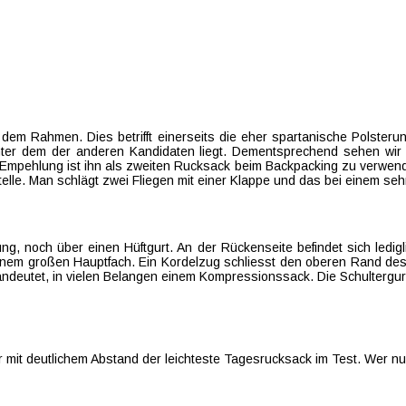
em Rahmen. Dies betrifft einerseits die eher spartanische Polsterung
 unter dem der anderen Kandidaten liegt. Dementsprechend sehen wir
Empehlung ist ihn als zweiten Rucksack beim Backpacking zu verwend
lle. Man schlägt zwei Fliegen mit einer Klappe und das bei einem sehr
, noch über einen Hüftgurt. An der Rückenseite befindet sich ledig
s einem großen Hauptfach. Ein Kordelzug schliesst den oberen Rand d
andeutet, in vielen Belangen einem Kompressionssack. Die Schultergur
it deutlichem Abstand der leichteste Tagesrucksack im Test. Wer n