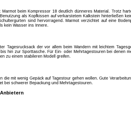
 Marmot beim Kompressor 18 deutlich dünneres Material. Trotz harte
enutzung als Kopfkissen auf verkarstetem Kalkstein hinterließen kei
hultergurten sind hervorragend. Marmot verzichtet auf eine Bodenp
ls kein Wasser ins Innere.
hter Tagesrucksack der vor allem beim Wandern mit leichtem Tagesge
k bis hin zur Sporttasche. Für Ein- oder Mehrtagestouren bei denen 
n zu einem stabileren Modell greifen.
isten die mit wenig Gepäck auf Tagestour gehen wollen. Gute Verarbeitu
gnet bei schwerer Bepackung und Mehrtagestouren.
 Anbietern