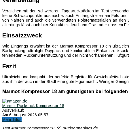
Verglichen mit den schwereren Tagesrucksäcken im Test verwendet
keine Schwachpunkte ausmache. auch Entlangstreifen am Fels und B
von Nähten und auch die verwendeten Polstermaterialien an den Sc
allerdings lässt auch hier Kontakt mit feuchtem Gras oder nassem Fe
Einsatzzweck
Wie Eingangs erwähnt ist der Marmot Kompressor 18 ein ultraleic
Backpacking, ultralight Daypack und komfortablem Einkaufsrucksac
fehleneden Rückenunterstützung und der nicht vorhandenen Hüftgurte
Fazit
Ultraleicht und kompakt, der perfekte Begleiter für Gewichtsfetisch
aus ihm der auch in der Stadt eine gute Figur macht. Weniger Geei
Marmot Kompressor 18 am günstigsten bei folgenden
Marmot Rucksack Kompressor 18
Ausverkauft
Am 6. August 2026 05:57
Mehr Infos
Test Marmot Kompressor 18, (c) outdoormaniacs.de