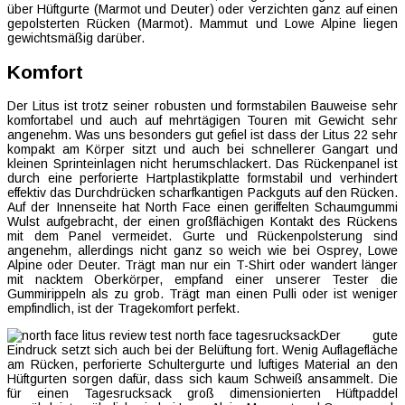
über Hüftgurte (Marmot und Deuter) oder verzichten ganz auf einen
gepolsterten Rücken (Marmot). Mammut und Lowe Alpine liegen
gewichtsmäßig darüber.
Komfort
Der Litus ist trotz seiner robusten und formstabilen Bauweise sehr
komfortabel und auch auf mehrtägigen Touren mit Gewicht sehr
angenehm. Was uns besonders gut gefiel ist dass der Litus 22 sehr
kompakt am Körper sitzt und auch bei schnellerer Gangart und
kleinen Sprinteinlagen nicht herumschlackert. Das Rückenpanel ist
durch eine perforierte Hartplastikplatte formstabil und verhindert
effektiv das Durchdrücken scharfkantigen Packguts auf den Rücken.
Auf der Innenseite hat North Face einen geriffelten Schaumgummi
Wulst aufgebracht, der einen großflächigen Kontakt des Rückens
mit dem Panel vermeidet. Gurte und Rückenpolsterung sind
angenehm, allerdings nicht ganz so weich wie bei Osprey, Lowe
Alpine oder Deuter. Trägt man nur ein T-Shirt oder wandert länger
mit nacktem Oberkörper, empfand einer unserer Tester die
Gummirippeln als zu grob. Trägt man einen Pulli oder ist weniger
empfindlich, ist der Tragekomfort perfekt.
Der gute
Eindruck setzt sich auch bei der Belüftung fort. Wenig Auflagefläche
am Rücken, perforierte Schultergurte und luftiges Material an den
Hüftgurten sorgen dafür, dass sich kaum Schweiß ansammelt. Die
für einen Tagesrucksack groß dimensionierten Hüftpaddel