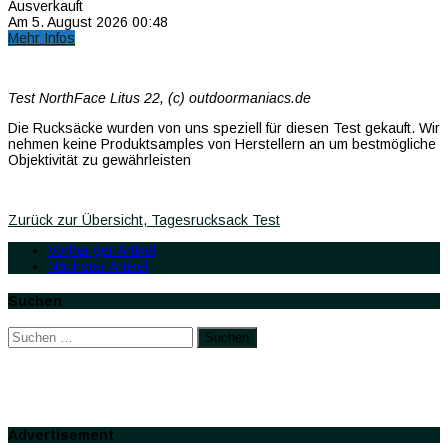
Ausverkauft
Am 5. August 2026 00:48
Mehr Infos
Test NorthFace Litus 22, (c) outdoormaniacs.de
Die Rucksäcke wurden von uns speziell für diesen Test gekauft. Wir
nehmen keine Produktsamples von Herstellern an um bestmögliche
Objektivität zu gewährleisten
North Face Litus test
Zurück zur Übersicht, Tagesrucksack Test
Vorheriger Artikel
Nächster Artikel
Suchen
Suchen
nach:
Advertisement