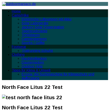
Home
Camp/Hike
Elektrische Luftpumpen mit Akku
Solar Ladegeräte
Jackery Solar Powerstation
Tagesrucksäcke
Trinkblasen
Campinglampen
Sporks / Göffel
Footwear
Trailrunning Schuhe
Clothing
Hardshelljacken
Daunenjacken
Outdoor Hüte
Tipps für Klima & Umwelt
Ecosia, die Suchmaschine für Klimaschutz und
Aufforstung
North Face Litus 22 Test
North Face Litus 22 Test