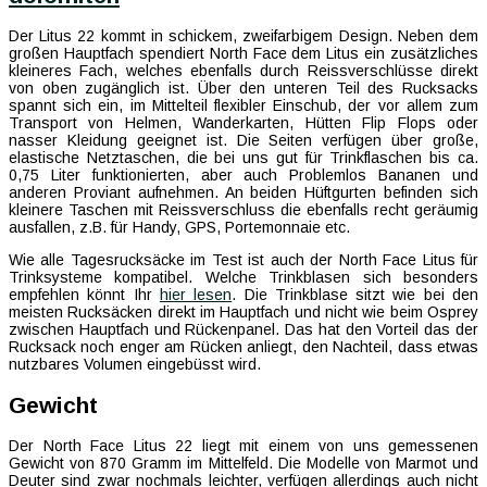
Der Litus 22 kommt in schickem, zweifarbigem Design. Neben dem
großen Hauptfach spendiert North Face dem Litus ein zusätzliches
kleineres Fach, welches ebenfalls durch Reissverschlüsse direkt
von oben zugänglich ist. Über den unteren Teil des Rucksacks
spannt sich ein, im Mittelteil flexibler Einschub, der vor allem zum
Transport von Helmen, Wanderkarten, Hütten Flip Flops oder
nasser Kleidung geeignet ist. Die Seiten verfügen über große,
elastische Netztaschen, die bei uns gut für Trinkflaschen bis ca.
0,75 Liter funktionierten, aber auch Problemlos Bananen und
anderen Proviant aufnehmen. An beiden Hüftgurten befinden sich
kleinere Taschen mit Reissverschluss die ebenfalls recht geräumig
ausfallen, z.B. für Handy, GPS, Portemonnaie etc.
Wie alle Tagesrucksäcke im Test ist auch der North Face Litus für
Trinksysteme kompatibel. Welche Trinkblasen sich besonders
empfehlen könnt Ihr
hier lesen
. Die Trinkblase sitzt wie bei den
meisten Rucksäcken direkt im Hauptfach und nicht wie beim Osprey
zwischen Hauptfach und Rückenpanel. Das hat den Vorteil das der
Rucksack noch enger am Rücken anliegt, den Nachteil, dass etwas
nutzbares Volumen eingebüsst wird.
Gewicht
Der North Face Litus 22 liegt mit einem von uns gemessenen
Gewicht von 870 Gramm im Mittelfeld. Die Modelle von Marmot und
Deuter sind zwar nochmals leichter, verfügen allerdings auch nicht