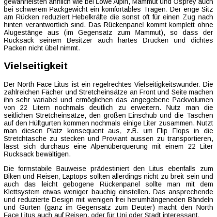
gewährleisten ähnlich wie bei Lowe Alpin, Mammut und Osprey auch
bei schwerem Packgewicht ein komfortables Tragen. Der enge Sitz
am Rücken reduziert Hebelkräfte die sonst oft für einen Zug nach
hinten verantwortlich sind. Das Rückenpanel kommt komplett ohne
Alugestänge aus (im Gegensatz zum Mammut), so dass der
Rucksack seinem Besitzer auch hartes Drücken und dichtes
Packen nicht übel nimmt.
Vielseitigkeit
Der North Face Litus ist ein regelrechtes Vielseitigkeitswunder. Die
zahlreichen Fächer und Stretcheinsätze an Front und Seite machen
ihn sehr variabel und ermöglichen das angegebene Packvolumen
von 22 Litern nochmals deutlich zu erweitern. Nutz man die
seitlichen Stretcheinsätze, den großen Einschub und die Taschen
auf den Hüftgurten kommen nochmals einige Liter zusammen. Nutzt
man diesen Platz konsequent aus, z.B. um Flip Flops in die
Stretchtasche zu stecken und Proviant aussen zu transportieren,
lässt sich durchaus eine Alpenüberquerung mit einem 22 Liter
Rucksack bewältigen.
Die formstabile Bauweise prädestiniert den Litus ebenfalls zum
Biken und Reisen, Laptops sollten allerdings nicht zu breit sein und
auch das leicht gebogene Rückenpanel sollte man mit dem
Klettsystem etwas weniger bauchig einstellen. Das ansprechende
und reduzierte Design mit wenigen frei herumhängeneden Bändeln
und Gurten (ganz im Gegensatz zum Deuter) macht den North
Face Litus auch auf Reisen, oder für Uni oder Stadt interessant.