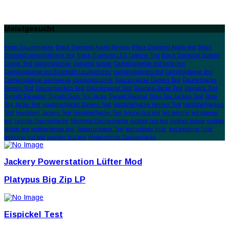
Meistgesucht
Beste Daunenjacke
Black Diamond Apollo Review
Black Diamond Apollo test
Black
Diamond campinglampe test
Black Diamond LED Laterne Test
Black Diamond Outdoor
Lampe Test
campinglampe
camping lampe
Campinglampe mit batterien
Campinglampe mit Bluetooth Lautsprecher
campinglampen test
campinglampe test
Campinglampe warmweiss
campingleuchte
Daunenjacke Damen Test
Daunenjacke
Herren Test
Daunenjacken Test
Daunenjacke Test
Daunen Jacke Test
Daypack Test
Dynafit Elevation
Dynafit Gore Tex Jacke
Dynafit Radical
Gore Tex Jacken Test
Gore
Tex Jacke Test
Hardshelljacke Damen Test
Hardshelljacke Herren Test
Hardshelljacken
Test
Hardshell Jacken Test
Hardshelljacke Test
hiking hut test
led laterne
led laterne
test
Leichte Daunenjacke
Mammut Daunenjacke
outdoor hut test
outdoor lampe
outdoor
lampe test
outdoorlampe test
Tagesrucksack Test
test outdoor hüte
test trekking hüte
trekking hut test
wander hut test
Wasserdichte Daunenjacke
Jackery Powerstation Lüfter Mod
Platypus Big Zip LP
Eispickel Test