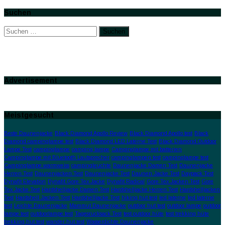
Suchen
Suchen
nach:
Advertisement
Meistgesucht
Beste Daunenjacke
Black Diamond Apollo Review
Black Diamond Apollo test
Black
Diamond campinglampe test
Black Diamond LED Laterne Test
Black Diamond Outdoor
Lampe Test
campinglampe
camping lampe
Campinglampe mit batterien
Campinglampe mit Bluetooth Lautsprecher
campinglampen test
campinglampe test
Campinglampe warmweiss
campingleuchte
Daunenjacke Damen Test
Daunenjacke
Herren Test
Daunenjacken Test
Daunenjacke Test
Daunen Jacke Test
Daypack Test
Dynafit Elevation
Dynafit Gore Tex Jacke
Dynafit Radical
Gore Tex Jacken Test
Gore
Tex Jacke Test
Hardshelljacke Damen Test
Hardshelljacke Herren Test
Hardshelljacken
Test
Hardshell Jacken Test
Hardshelljacke Test
hiking hut test
led laterne
led laterne
test
Leichte Daunenjacke
Mammut Daunenjacke
outdoor hut test
outdoor lampe
outdoor
lampe test
outdoorlampe test
Tagesrucksack Test
test outdoor hüte
test trekking hüte
trekking hut test
wander hut test
Wasserdichte Daunenjacke