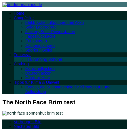
Home
Camp/Hike
Elektrische Luftpumpen mit Akku
Solar Ladegeräte
Jackery Solar Powerstation
Tagesrucksäcke
Trinkblasen
Campinglampen
Sporks / Göffel
Footwear
Trailrunning Schuhe
Clothing
Hardshelljacken
Daunenjacken
Outdoor Hüte
Tipps für Klima & Umwelt
Ecosia, die Suchmaschine für Klimaschutz und
Aufforstung
The North Face Brim test
Vorheriges Bild
Nächstes Bild