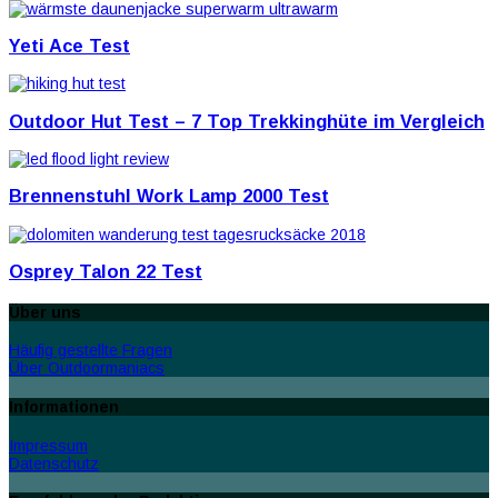
Yeti Ace Test
Outdoor Hut Test – 7 Top Trekkinghüte im Vergleich
Brennenstuhl Work Lamp 2000 Test
Osprey Talon 22 Test
Über uns
Häufig gestellte Fragen
Über Outdoormaniacs
Informationen
Impressum
Datenschutz