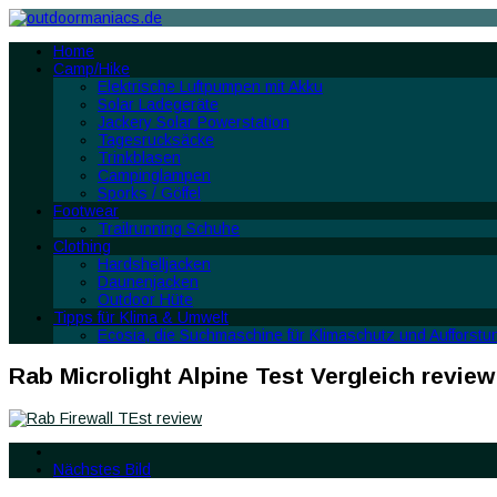
Home
Camp/Hike
Elektrische Luftpumpen mit Akku
Solar Ladegeräte
Jackery Solar Powerstation
Tagesrucksäcke
Trinkblasen
Campinglampen
Sporks / Göffel
Footwear
Trailrunning Schuhe
Clothing
Hardshelljacken
Daunenjacken
Outdoor Hüte
Tipps für Klima & Umwelt
Ecosia, die Suchmaschine für Klimaschutz und Aufforstu
Rab Microlight Alpine Test Vergleich review
Nächstes Bild