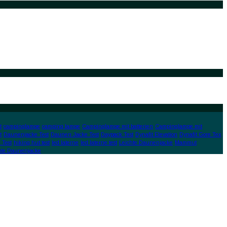
t
campinglampe
camping lampe
Campinglampe mit batterien
Campinglampe mit
t
Daunenjacke Test
Daunen Jacke Test
Daypack Test
Dynafit Elevation
Dynafit Gore Tex
 Test
hiking hut test
led laterne
led laterne test
Leichte Daunenjacke
Mammut
hte Daunenjacke