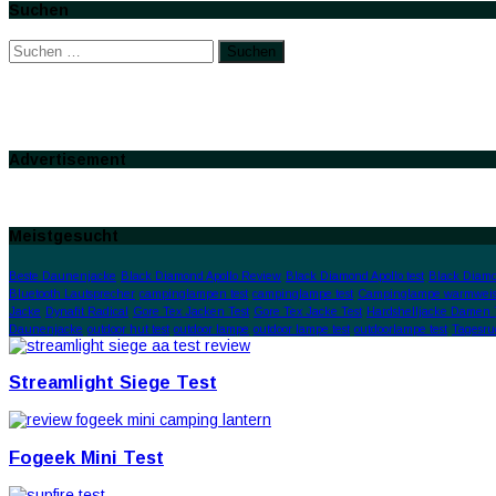
Suchen
Suchen
nach:
Advertisement
Meistgesucht
Beste Daunenjacke
Black Diamond Apollo Review
Black Diamond Apollo test
Black Diamo
Bluetooth Lautsprecher
campinglampen test
campinglampe test
Campinglampe warmweis
Jacke
Dynafit Radical
Gore Tex Jacken Test
Gore Tex Jacke Test
Hardshelljacke Damen 
Daunenjacke
outdoor hut test
outdoor lampe
outdoor lampe test
outdoorlampe test
Tagesru
Streamlight Siege Test
Fogeek Mini Test