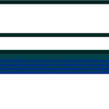
nd campinglampe test
Black Diamond LED Laterne Test
Black Diamond Outdoor Lampe Tes
s
campingleuchte
Daunenjacke Damen Test
Daunenjacke Herren Test
Daunenjacken Tes
Test
Hardshelljacke Herren Test
Hardshelljacken Test
Hardshell Jacken Test
Hardshelljacke
cksack Test
test outdoor hüte
test trekking hüte
trekking hut test
wander hut test
Wasserdic