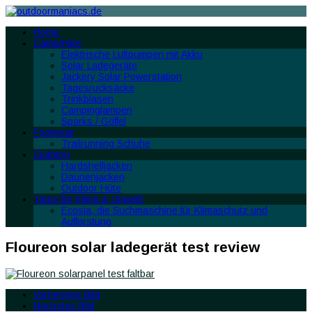
Home
Camp/Hike
Elektrische Luftpumpen mit Akku
Solar Ladegeräte
Jackery Solar Powerstation
Tagesrucksäcke
Trinkblasen
Campinglampen
Sporks / Göffel
Footwear
Trailrunning Schuhe
Clothing
Hardshelljacken
Daunenjacken
Outdoor Hüte
Tipps für Klima & Umwelt
Ecosia, die Suchmaschine für Klimaschutz und
Aufforstung
Floureon solar ladegerät test review
Vorheriges Bild
Nächstes Bild