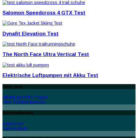
Salomon Speedcross 4 GTX Test
Dynafit Elevation Test
The North Face Ultra Vertical Test
Elektrische Luftpumpen mit Akku Test
Über uns
Häufig gestellte Fragen
Über Outdoormaniacs
Informationen
Impressum
Datenschutz