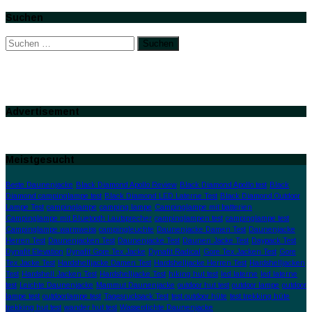
Suchen
Suchen
nach:
Advertisement
Meistgesucht
Beste Daunenjacke
Black Diamond Apollo Review
Black Diamond Apollo test
Black
Diamond campinglampe test
Black Diamond LED Laterne Test
Black Diamond Outdoor
Lampe Test
campinglampe
camping lampe
Campinglampe mit batterien
Campinglampe mit Bluetooth Lautsprecher
campinglampen test
campinglampe test
Campinglampe warmweiss
campingleuchte
Daunenjacke Damen Test
Daunenjacke
Herren Test
Daunenjacken Test
Daunenjacke Test
Daunen Jacke Test
Daypack Test
Dynafit Elevation
Dynafit Gore Tex Jacke
Dynafit Radical
Gore Tex Jacken Test
Gore
Tex Jacke Test
Hardshelljacke Damen Test
Hardshelljacke Herren Test
Hardshelljacken
Test
Hardshell Jacken Test
Hardshelljacke Test
hiking hut test
led laterne
led laterne
test
Leichte Daunenjacke
Mammut Daunenjacke
outdoor hut test
outdoor lampe
outdoor
lampe test
outdoorlampe test
Tagesrucksack Test
test outdoor hüte
test trekking hüte
trekking hut test
wander hut test
Wasserdichte Daunenjacke