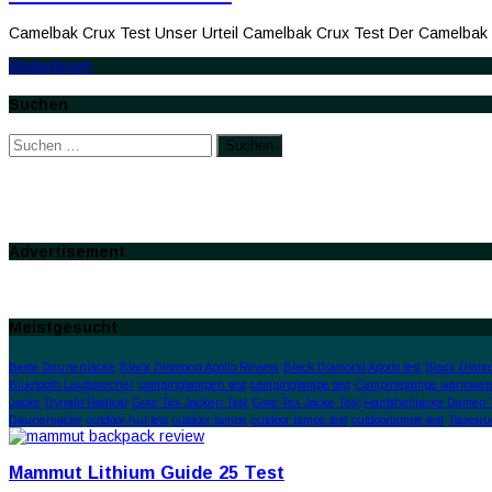
Camelbak Crux Test Unser Urteil Camelbak Crux Test Der Camelbak 
Weiterlesen
Suchen
Suchen
nach:
Advertisement
Meistgesucht
Beste Daunenjacke
Black Diamond Apollo Review
Black Diamond Apollo test
Black Diamo
Bluetooth Lautsprecher
campinglampen test
campinglampe test
Campinglampe warmweis
Jacke
Dynafit Radical
Gore Tex Jacken Test
Gore Tex Jacke Test
Hardshelljacke Damen 
Daunenjacke
outdoor hut test
outdoor lampe
outdoor lampe test
outdoorlampe test
Tagesru
Mammut Lithium Guide 25 Test