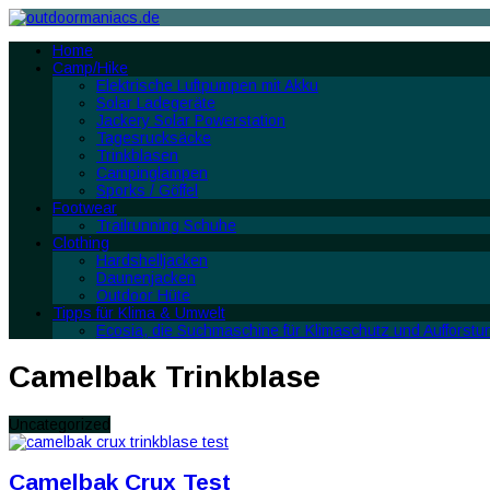
Home
Camp/Hike
Elektrische Luftpumpen mit Akku
Solar Ladegeräte
Jackery Solar Powerstation
Tagesrucksäcke
Trinkblasen
Campinglampen
Sporks / Göffel
Footwear
Trailrunning Schuhe
Clothing
Hardshelljacken
Daunenjacken
Outdoor Hüte
Tipps für Klima & Umwelt
Ecosia, die Suchmaschine für Klimaschutz und Aufforstu
Camelbak Trinkblase
Uncategorized
Camelbak Crux Test