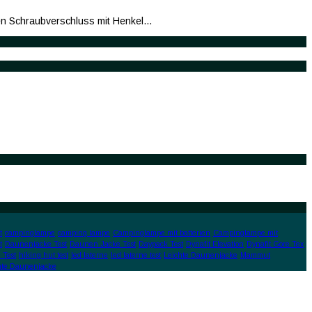
ten Schraubverschluss mit Henkel…
t
campinglampe
camping lampe
Campinglampe mit batterien
Campinglampe mit
t
Daunenjacke Test
Daunen Jacke Test
Daypack Test
Dynafit Elevation
Dynafit Gore Tex
 Test
hiking hut test
led laterne
led laterne test
Leichte Daunenjacke
Mammut
hte Daunenjacke