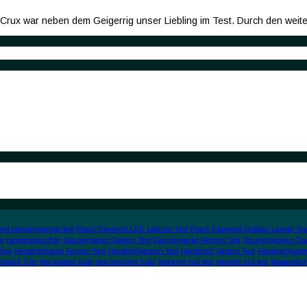
Crux war neben dem Geigerrig unser Liebling im Test. Durch den wei
nd campinglampe test
Black Diamond LED Laterne Test
Black Diamond Outdoor Lampe Tes
s
campingleuchte
Daunenjacke Damen Test
Daunenjacke Herren Test
Daunenjacken Tes
Test
Hardshelljacke Herren Test
Hardshelljacken Test
Hardshell Jacken Test
Hardshelljacke
cksack Test
test outdoor hüte
test trekking hüte
trekking hut test
wander hut test
Wasserdic