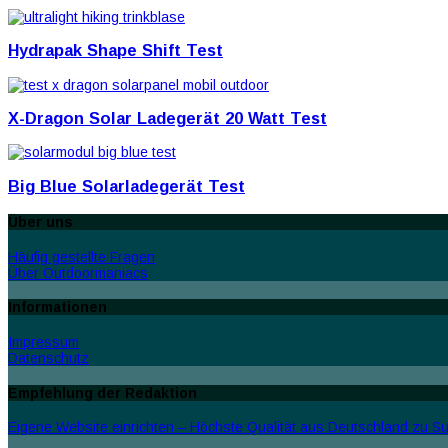
Hydrapak Shape Shift Test
X-Dragon Solar Ladegerät 20 Watt Test
Big Blue Solarladegerät Test
Über uns
Häufig gestellte Fragen
Über Outdoormaniacs
Informationen
Impressum
Datenschutz
Empfehlung der Redaktion
Eigene Website einrichten – Höchste Qualität aus Deutschland zu Sup