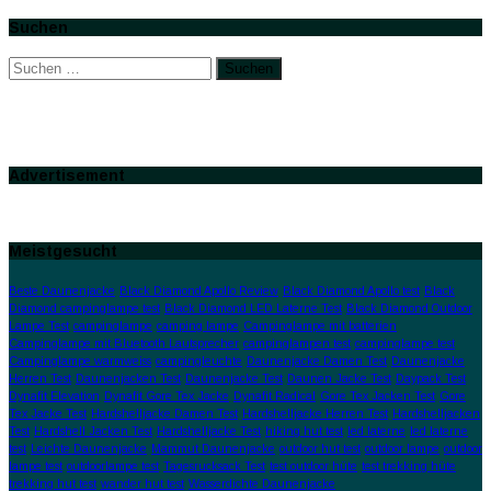
Suchen
Suchen
nach:
Advertisement
Meistgesucht
Beste Daunenjacke
Black Diamond Apollo Review
Black Diamond Apollo test
Black
Diamond campinglampe test
Black Diamond LED Laterne Test
Black Diamond Outdoor
Lampe Test
campinglampe
camping lampe
Campinglampe mit batterien
Campinglampe mit Bluetooth Lautsprecher
campinglampen test
campinglampe test
Campinglampe warmweiss
campingleuchte
Daunenjacke Damen Test
Daunenjacke
Herren Test
Daunenjacken Test
Daunenjacke Test
Daunen Jacke Test
Daypack Test
Dynafit Elevation
Dynafit Gore Tex Jacke
Dynafit Radical
Gore Tex Jacken Test
Gore
Tex Jacke Test
Hardshelljacke Damen Test
Hardshelljacke Herren Test
Hardshelljacken
Test
Hardshell Jacken Test
Hardshelljacke Test
hiking hut test
led laterne
led laterne
test
Leichte Daunenjacke
Mammut Daunenjacke
outdoor hut test
outdoor lampe
outdoor
lampe test
outdoorlampe test
Tagesrucksack Test
test outdoor hüte
test trekking hüte
trekking hut test
wander hut test
Wasserdichte Daunenjacke