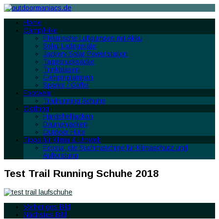
Home
Camp/Hike
Elektrische Luftpumpen mit Akku
Solar Ladegeräte
Jackery Solar Powerstation
Tagesrucksäcke
Trinkblasen
Campinglampen
Sporks / Göffel
Footwear
Trailrunning Schuhe
Clothing
Hardshelljacken
Daunenjacken
Outdoor Hüte
Tipps für Klima & Umwelt
Ecosia, die Suchmaschine für Klimaschutz und
Aufforstung
Test Trail Running Schuhe 2018
Vorheriges Bild
Nächstes Bild