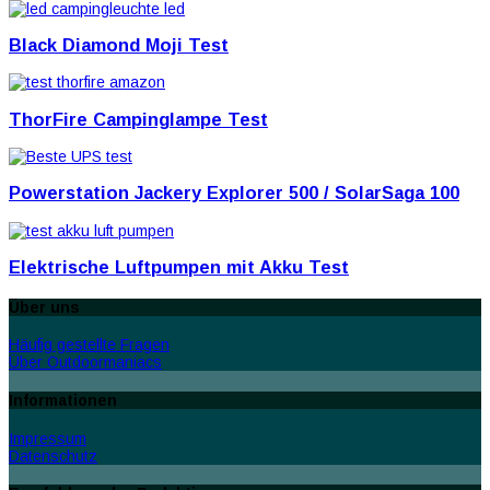
Black Diamond Moji Test
ThorFire Campinglampe Test
Powerstation Jackery Explorer 500 / SolarSaga 100
Elektrische Luftpumpen mit Akku Test
Über uns
Häufig gestellte Fragen
Über Outdoormaniacs
Informationen
Impressum
Datenschutz