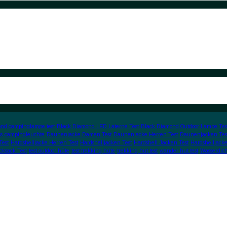
nd campinglampe test
Black Diamond LED Laterne Test
Black Diamond Outdoor Lampe Tes
s
campingleuchte
Daunenjacke Damen Test
Daunenjacke Herren Test
Daunenjacken Tes
Test
Hardshelljacke Herren Test
Hardshelljacken Test
Hardshell Jacken Test
Hardshelljacke
cksack Test
test outdoor hüte
test trekking hüte
trekking hut test
wander hut test
Wasserdic