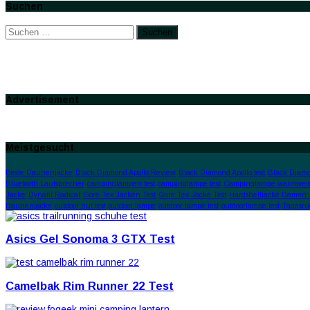
Suchen
Suchen
nach:
Advertisement
Meistgesucht
Beste Daunenjacke
Black Diamond Apollo Review
Black Diamond Apollo test
Black Diamo
Bluetooth Lautsprecher
campinglampen test
campinglampe test
Campinglampe warmweis
Jacke
Dynafit Radical
Gore Tex Jacken Test
Gore Tex Jacke Test
Hardshelljacke Damen 
Daunenjacke
outdoor hut test
outdoor lampe
outdoor lampe test
outdoorlampe test
Tagesru
Asics Gel Sonoma 3 GTX Test
Camelbak Rim Runner 22 Test