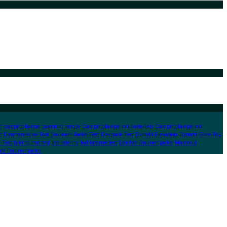
t
campinglampe
camping lampe
Campinglampe mit batterien
Campinglampe mit
t
Daunenjacke Test
Daunen Jacke Test
Daypack Test
Dynafit Elevation
Dynafit Gore Tex
 Test
hiking hut test
led laterne
led laterne test
Leichte Daunenjacke
Mammut
hte Daunenjacke