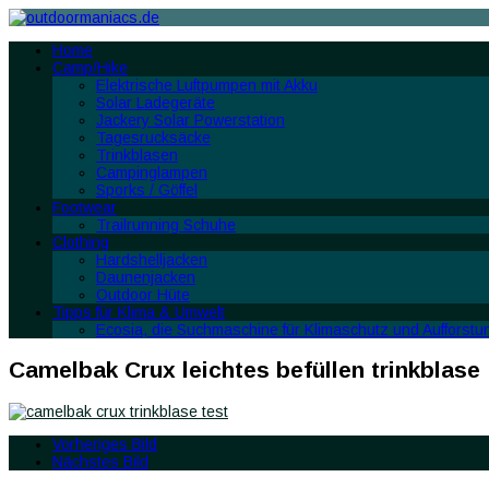
Home
Camp/Hike
Elektrische Luftpumpen mit Akku
Solar Ladegeräte
Jackery Solar Powerstation
Tagesrucksäcke
Trinkblasen
Campinglampen
Sporks / Göffel
Footwear
Trailrunning Schuhe
Clothing
Hardshelljacken
Daunenjacken
Outdoor Hüte
Tipps für Klima & Umwelt
Ecosia, die Suchmaschine für Klimaschutz und Aufforstu
Camelbak Crux leichtes befüllen trinkblase
Vorheriges Bild
Nächstes Bild