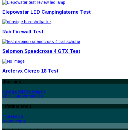
Elepowstar LED Campinglaterne Test
Rab Firewall Test
Salomon Speedcross 4 GTX Test
Arcteryx Cierzo 18 Test
Über uns
Häufig gestellte Fragen
Über Outdoormaniacs
Informationen
Impressum
Datenschutz