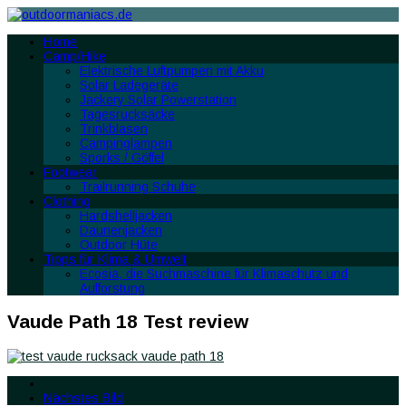
Home
Camp/Hike
Elektrische Luftpumpen mit Akku
Solar Ladegeräte
Jackery Solar Powerstation
Tagesrucksäcke
Trinkblasen
Campinglampen
Sporks / Göffel
Footwear
Trailrunning Schuhe
Clothing
Hardshelljacken
Daunenjacken
Outdoor Hüte
Tipps für Klima & Umwelt
Ecosia, die Suchmaschine für Klimaschutz und
Aufforstung
Vaude Path 18 Test review
Nächstes Bild