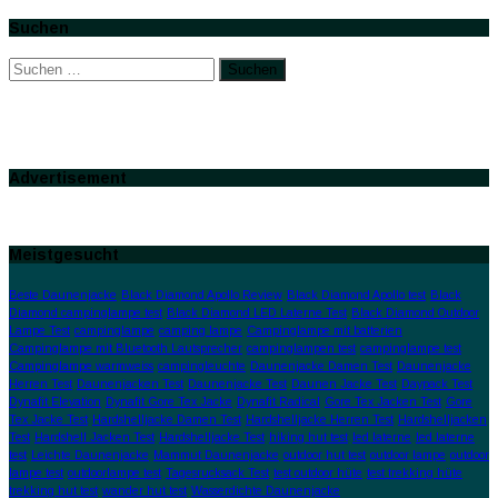
Suchen
Suchen
nach:
Advertisement
Meistgesucht
Beste Daunenjacke
Black Diamond Apollo Review
Black Diamond Apollo test
Black
Diamond campinglampe test
Black Diamond LED Laterne Test
Black Diamond Outdoor
Lampe Test
campinglampe
camping lampe
Campinglampe mit batterien
Campinglampe mit Bluetooth Lautsprecher
campinglampen test
campinglampe test
Campinglampe warmweiss
campingleuchte
Daunenjacke Damen Test
Daunenjacke
Herren Test
Daunenjacken Test
Daunenjacke Test
Daunen Jacke Test
Daypack Test
Dynafit Elevation
Dynafit Gore Tex Jacke
Dynafit Radical
Gore Tex Jacken Test
Gore
Tex Jacke Test
Hardshelljacke Damen Test
Hardshelljacke Herren Test
Hardshelljacken
Test
Hardshell Jacken Test
Hardshelljacke Test
hiking hut test
led laterne
led laterne
test
Leichte Daunenjacke
Mammut Daunenjacke
outdoor hut test
outdoor lampe
outdoor
lampe test
outdoorlampe test
Tagesrucksack Test
test outdoor hüte
test trekking hüte
trekking hut test
wander hut test
Wasserdichte Daunenjacke