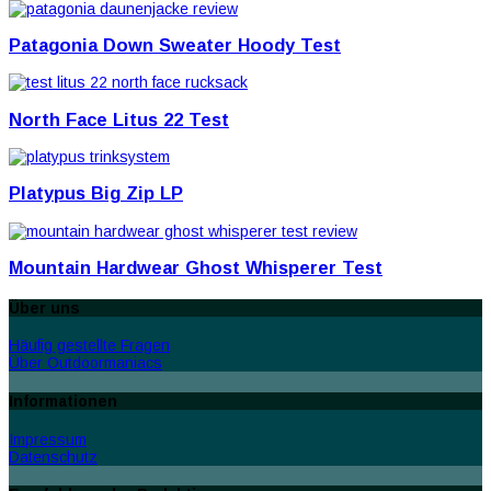
Patagonia Down Sweater Hoody Test
North Face Litus 22 Test
Platypus Big Zip LP
Mountain Hardwear Ghost Whisperer Test
Über uns
Häufig gestellte Fragen
Über Outdoormaniacs
Informationen
Impressum
Datenschutz