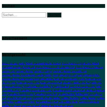
Suchen
Suchen
nach:
Advertisement
Meistgesucht
Beste Daunenjacke
Black Diamond Apollo Review
Black Diamond Apollo test
Black
Diamond campinglampe test
Black Diamond LED Laterne Test
Black Diamond Outdoor
Lampe Test
campinglampe
camping lampe
Campinglampe mit batterien
Campinglampe mit Bluetooth Lautsprecher
campinglampen test
campinglampe test
Campinglampe warmweiss
campingleuchte
Daunenjacke Damen Test
Daunenjacke
Herren Test
Daunenjacken Test
Daunenjacke Test
Daunen Jacke Test
Daypack Test
Dynafit Elevation
Dynafit Gore Tex Jacke
Dynafit Radical
Gore Tex Jacken Test
Gore
Tex Jacke Test
Hardshelljacke Damen Test
Hardshelljacke Herren Test
Hardshelljacken
Test
Hardshell Jacken Test
Hardshelljacke Test
hiking hut test
led laterne
led laterne
test
Leichte Daunenjacke
Mammut Daunenjacke
outdoor hut test
outdoor lampe
outdoor
lampe test
outdoorlampe test
Tagesrucksack Test
test outdoor hüte
test trekking hüte
trekking hut test
wander hut test
Wasserdichte Daunenjacke