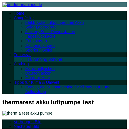
Home
Camp/Hike
Elektrische Luftpumpen mit Akku
Solar Ladegeräte
Jackery Solar Powerstation
Tagesrucksäcke
Trinkblasen
Campinglampen
Sporks / Göffel
Footwear
Trailrunning Schuhe
Clothing
Hardshelljacken
Daunenjacken
Outdoor Hüte
Tipps für Klima & Umwelt
Ecosia, die Suchmaschine für Klimaschutz und
Aufforstung
thermarest akku luftpumpe test
Vorheriges Bild
Nächstes Bild