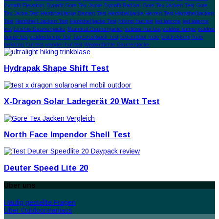
Dynafit Elevation
Dynafit Gore Tex Jacke
Dynafit Radical
Gore Tex Jacken Test
Gore
Tex Jacke Test
Hardshelljacke Damen Test
Hardshelljacke Herren Test
Hardshelljacken
Test
Hardshell Jacken Test
Hardshelljacke Test
hiking hut test
led laterne
led laterne
test
Leichte Daunenjacke
Mammut Daunenjacke
outdoor hut test
outdoor lampe
outdoor
lampe test
outdoorlampe test
Tagesrucksack Test
test outdoor hüte
test trekking hüte
trekking hut test
wander hut test
Wasserdichte Daunenjacke
Hydrapak Shape Shift Test
X-Dragon Solar Ladegerät 20 Watt Test
North Face Impendor Shell Test
Deuter Speed Lite 20
Über uns
Häufig gestellte Fragen
Über Outdoormaniacs