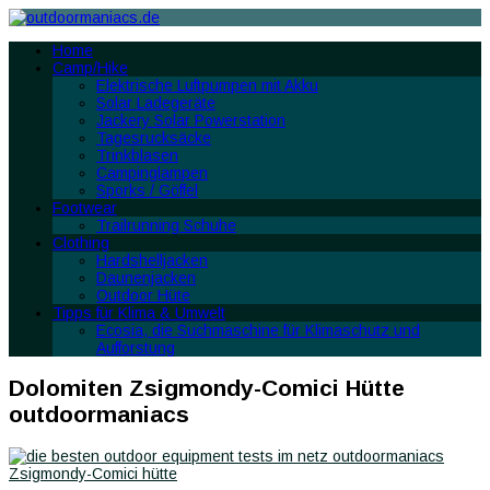
Home
Camp/Hike
Elektrische Luftpumpen mit Akku
Solar Ladegeräte
Jackery Solar Powerstation
Tagesrucksäcke
Trinkblasen
Campinglampen
Sporks / Göffel
Footwear
Trailrunning Schuhe
Clothing
Hardshelljacken
Daunenjacken
Outdoor Hüte
Tipps für Klima & Umwelt
Ecosia, die Suchmaschine für Klimaschutz und
Aufforstung
Dolomiten Zsigmondy-Comici Hütte
outdoormaniacs