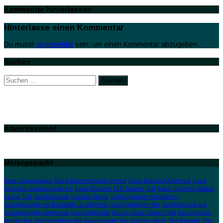
Kommentar hinterlassen
Hinterlasse einen Kommentar
Du musst
angemeldet
sein, um einen Kommentar abzugeben.
Suchen
Suchen
nach:
Advertisement
Meistgesucht
Beste Daunenjacke
Black Diamond Apollo Review
Black Diamond Apollo test
Black
Diamond campinglampe test
Black Diamond LED Laterne Test
Black Diamond Outdoor
Lampe Test
campinglampe
camping lampe
Campinglampe mit batterien
Campinglampe mit Bluetooth Lautsprecher
campinglampen test
campinglampe test
Campinglampe warmweiss
campingleuchte
Daunenjacke Damen Test
Daunenjacke
Herren Test
Daunenjacken Test
Daunenjacke Test
Daunen Jacke Test
Daypack Test