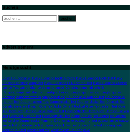
Suchen
Suchen
nach:
Advertisement
Meistgesucht
Beste Daunenjacke
Black Diamond Apollo Review
Black Diamond Apollo test
Black
Diamond campinglampe test
Black Diamond LED Laterne Test
Black Diamond Outdoor
Lampe Test
campinglampe
camping lampe
Campinglampe mit batterien
Campinglampe mit Bluetooth Lautsprecher
campinglampen test
campinglampe test
Campinglampe warmweiss
campingleuchte
Daunenjacke Damen Test
Daunenjacke
Herren Test
Daunenjacken Test
Daunenjacke Test
Daunen Jacke Test
Daypack Test
Dynafit Elevation
Dynafit Gore Tex Jacke
Dynafit Radical
Gore Tex Jacken Test
Gore
Tex Jacke Test
Hardshelljacke Damen Test
Hardshelljacke Herren Test
Hardshelljacken
Test
Hardshell Jacken Test
Hardshelljacke Test
hiking hut test
led laterne
led laterne
test
Leichte Daunenjacke
Mammut Daunenjacke
outdoor hut test
outdoor lampe
outdoor
lampe test
outdoorlampe test
Tagesrucksack Test
test outdoor hüte
test trekking hüte
trekking hut test
wander hut test
Wasserdichte Daunenjacke