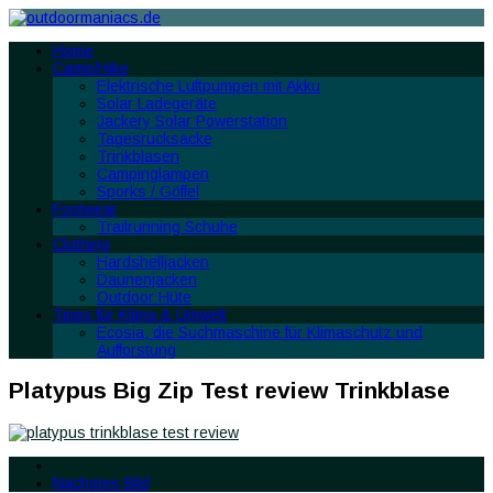
Home
Camp/Hike
Elektrische Luftpumpen mit Akku
Solar Ladegeräte
Jackery Solar Powerstation
Tagesrucksäcke
Trinkblasen
Campinglampen
Sporks / Göffel
Footwear
Trailrunning Schuhe
Clothing
Hardshelljacken
Daunenjacken
Outdoor Hüte
Tipps für Klima & Umwelt
Ecosia, die Suchmaschine für Klimaschutz und
Aufforstung
Platypus Big Zip Test review Trinkblase
Nächstes Bild