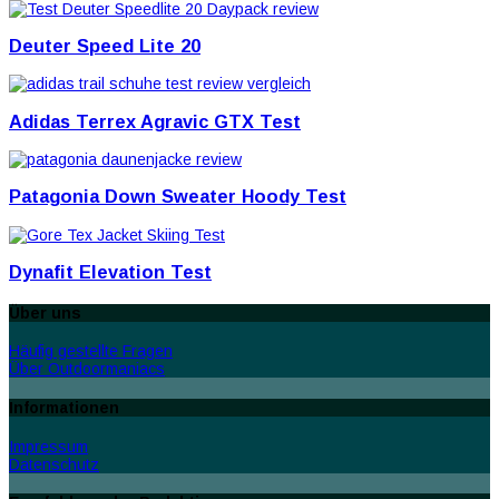
Deuter Speed Lite 20
Adidas Terrex Agravic GTX Test
Patagonia Down Sweater Hoody Test
Dynafit Elevation Test
Über uns
Häufig gestellte Fragen
Über Outdoormaniacs
Informationen
Impressum
Datenschutz