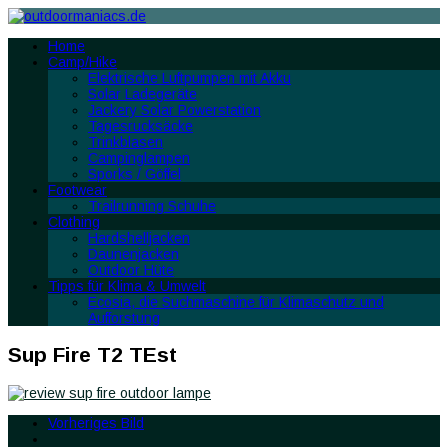
Home
Camp/Hike
Elektrische Luftpumpen mit Akku
Solar Ladegeräte
Jackery Solar Powerstation
Tagesrucksäcke
Trinkblasen
Campinglampen
Sporks / Göffel
Footwear
Trailrunning Schuhe
Clothing
Hardshelljacken
Daunenjacken
Outdoor Hüte
Tipps für Klima & Umwelt
Ecosia, die Suchmaschine für Klimaschutz und
Aufforstung
Sup Fire T2 TEst
Vorheriges Bild