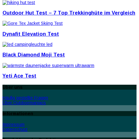
Outdoor Hut Test – 7 Top Trekkinghüte im Vergleich
Dynafit Elevation Test
Black Diamond Moji Test
Yeti Ace Test
Über uns
Häufig gestellte Fragen
Über Outdoormaniacs
Informationen
Impressum
Datenschutz