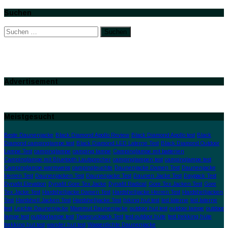
Suchen
Suchen
nach:
Advertisement
Meistgesucht
Beste Daunenjacke
Black Diamond Apollo Review
Black Diamond Apollo test
Black
Diamond campinglampe test
Black Diamond LED Laterne Test
Black Diamond Outdoor
Lampe Test
campinglampe
camping lampe
Campinglampe mit batterien
Campinglampe mit Bluetooth Lautsprecher
campinglampen test
campinglampe test
Campinglampe warmweiss
campingleuchte
Daunenjacke Damen Test
Daunenjacke
Herren Test
Daunenjacken Test
Daunenjacke Test
Daunen Jacke Test
Daypack Test
Dynafit Elevation
Dynafit Gore Tex Jacke
Dynafit Radical
Gore Tex Jacken Test
Gore
Tex Jacke Test
Hardshelljacke Damen Test
Hardshelljacke Herren Test
Hardshelljacken
Test
Hardshell Jacken Test
Hardshelljacke Test
hiking hut test
led laterne
led laterne
test
Leichte Daunenjacke
Mammut Daunenjacke
outdoor hut test
outdoor lampe
outdoor
lampe test
outdoorlampe test
Tagesrucksack Test
test outdoor hüte
test trekking hüte
trekking hut test
wander hut test
Wasserdichte Daunenjacke