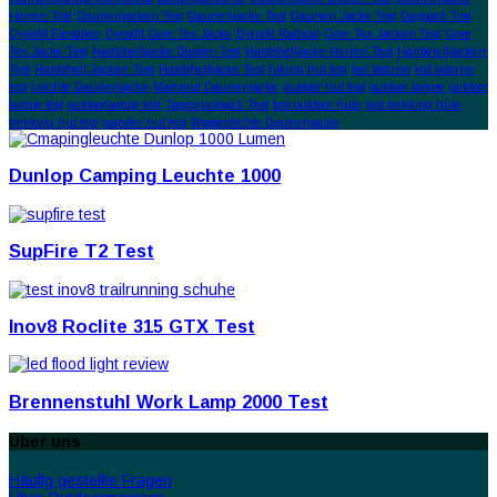
Herren Test
Daunenjacken Test
Daunenjacke Test
Daunen Jacke Test
Daypack Test
Dynafit Elevation
Dynafit Gore Tex Jacke
Dynafit Radical
Gore Tex Jacken Test
Gore
Tex Jacke Test
Hardshelljacke Damen Test
Hardshelljacke Herren Test
Hardshelljacken
Test
Hardshell Jacken Test
Hardshelljacke Test
hiking hut test
led laterne
led laterne
test
Leichte Daunenjacke
Mammut Daunenjacke
outdoor hut test
outdoor lampe
outdoor
lampe test
outdoorlampe test
Tagesrucksack Test
test outdoor hüte
test trekking hüte
trekking hut test
wander hut test
Wasserdichte Daunenjacke
Dunlop Camping Leuchte 1000
SupFire T2 Test
Inov8 Roclite 315 GTX Test
Brennenstuhl Work Lamp 2000 Test
Über uns
Häufig gestellte Fragen