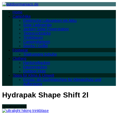
Home
Camp/Hike
Elektrische Luftpumpen mit Akku
Solar Ladegeräte
Jackery Solar Powerstation
Tagesrucksäcke
Trinkblasen
Campinglampen
Sporks / Göffel
Footwear
Trailrunning Schuhe
Clothing
Hardshelljacken
Daunenjacken
Outdoor Hüte
Tipps für Klima & Umwelt
Ecosia, die Suchmaschine für Klimaschutz und
Aufforstung
Hydrapak Shape Shift 2l
Uncategorized