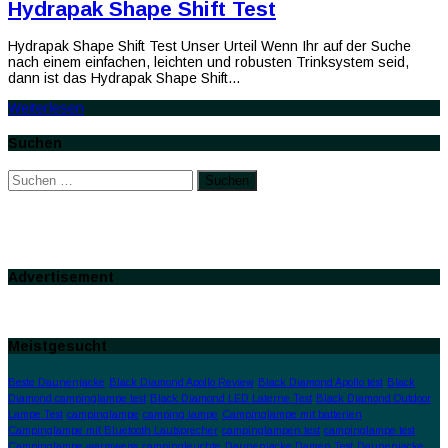
Hydrapak Shape Shift Test
Hydrapak Shape Shift Test Unser Urteil Wenn Ihr auf der Suche
nach einem einfachen, leichten und robusten Trinksystem seid,
dann ist das Hydrapak Shape Shift…
Weiterlesen
Suchen
Suchen
nach:
Advertisement
Meistgesucht
Beste Daunenjacke
Black Diamond Apollo Review
Black Diamond Apollo test
Black
Diamond campinglampe test
Black Diamond LED Laterne Test
Black Diamond Outdoor
Lampe Test
campinglampe
camping lampe
Campinglampe mit batterien
Campinglampe mit Bluetooth Lautsprecher
campinglampen test
campinglampe test
Campinglampe warmweiss
campingleuchte
Daunenjacke Damen Test
Daunenjacke