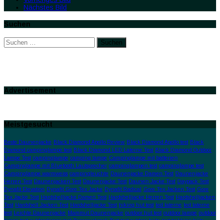
Nächstes Bild
Suchen
Suchen
nach:
Advertisement
Meistgesucht
Beste Daunenjacke
Black Diamond Apollo Review
Black Diamond Apollo test
Black
Diamond campinglampe test
Black Diamond LED Laterne Test
Black Diamond Outdoor
Lampe Test
campinglampe
camping lampe
Campinglampe mit batterien
Campinglampe mit Bluetooth Lautsprecher
campinglampen test
campinglampe test
Campinglampe warmweiss
campingleuchte
Daunenjacke Damen Test
Daunenjacke
Herren Test
Daunenjacken Test
Daunenjacke Test
Daunen Jacke Test
Daypack Test
Dynafit Elevation
Dynafit Gore Tex Jacke
Dynafit Radical
Gore Tex Jacken Test
Gore
Tex Jacke Test
Hardshelljacke Damen Test
Hardshelljacke Herren Test
Hardshelljacken
Test
Hardshell Jacken Test
Hardshelljacke Test
hiking hut test
led laterne
led laterne
test
Leichte Daunenjacke
Mammut Daunenjacke
outdoor hut test
outdoor lampe
outdoor