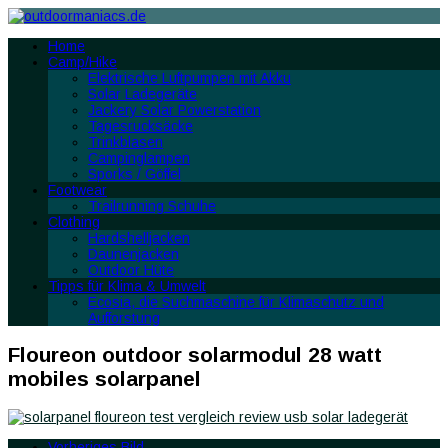
Home
Camp/Hike
Elektrische Luftpumpen mit Akku
Solar Ladegeräte
Jackery Solar Powerstation
Tagesrucksäcke
Trinkblasen
Campinglampen
Sporks / Göffel
Footwear
Trailrunning Schuhe
Clothing
Hardshelljacken
Daunenjacken
Outdoor Hüte
Tipps für Klima & Umwelt
Ecosia, die Suchmaschine für Klimaschutz und
Aufforstung
Floureon outdoor solarmodul 28 watt
mobiles solarpanel
Vorheriges Bild