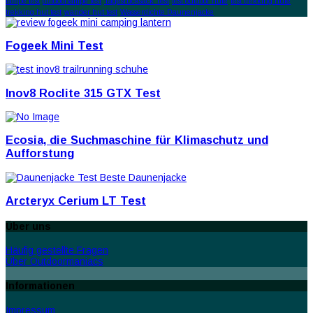
lampe test
outdoorlampe test
Tagesrucksack Test
test outdoor hüte
test trekking hüte
trekking hut test
wander hut test
Wasserdichte Daunenjacke
Fogeek Mini Test
Inov8 Roclite 315 GTX Test
Ecosia, die Suchmaschine für Klimaschutz und
Aufforstung
Arcteryx Cerium LT Test
Über uns
Häufig gestellte Fragen
Über Outdoormaniacs
Informationen
Impressum